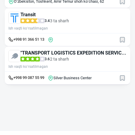
Oʻzbekiston, Toshkent, Amir Temur shoh koʻchasi, 62
Transit
3 ta sharh
3.4
Ish vaqti ko‘rsatilmagan
+998 91 366 51 13
"TRANSPORT LOGISTICS EXPEDITION SERVICE"
MAS'ULIYATI CHEKLANGAN JAMIYAT
2 ta sharh
3.6
Ish vaqti ko‘rsatilmagan
+998 99 087 55 99
Silver Business Center