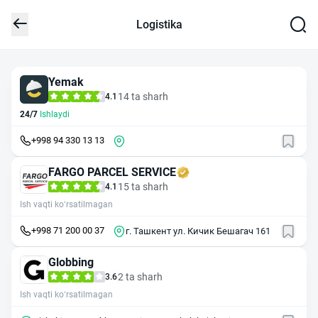
Logistika
Yemak
14 ta sharh
4.1
24/7
Ishlaydi
+998 94 330 13 13
FARGO PARCEL SERVICE
15 ta sharh
4.1
Ish vaqti ko‘rsatilmagan
+998 71 200 00 37
г. Ташкент ул. Кичик Бешагач 161
Globbing
2 ta sharh
3.6
Ish vaqti ko‘rsatilmagan