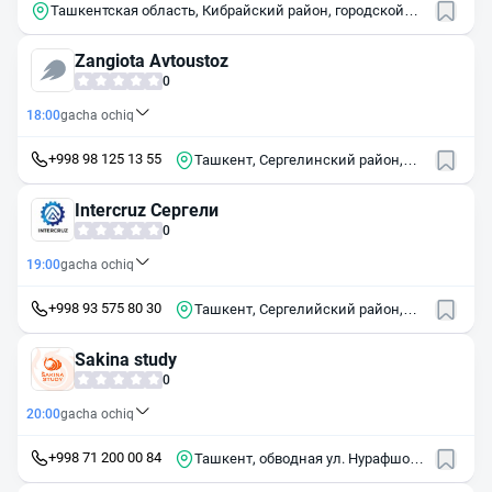
Ташкентская область, Кибрайский район, городской
посёлок Салар
Zangiota Avtoustoz
0
18:00
gacha ochiq
+998 98 125 13 55
Ташкент, Сергелинский район,
населённый пункт Номданак,
улица Номданак
Intercruz Сергели
0
19:00
gacha ochiq
+998 93 575 80 30
Ташкент, Сергелийский район,
массив Сергели-VI, 1А
Sakina study
0
20:00
gacha ochiq
+998 71 200 00 84
Ташкент, обводная ул. Нурафшон,
7