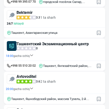
+998 99 395 07 70
городской посёлок Салар,
Университетская ул., 1
Bektemir
1 ta sharh
3.3
24/7
Ishlaydi
Ташкент, Ахангаранская улица
Ташкентский Экзаменационный центр
0
18:00
gacha ochiq
+998 55 510 20 02
Ташкент, Янгихаётский район,
махалля Янги Кипчок 87
Avtovoditel
2 ta sharh
3.6
20:00
gacha ochiq
Ташкент, Яшнободский район, массив Тузель, 2-й
квартал, 12