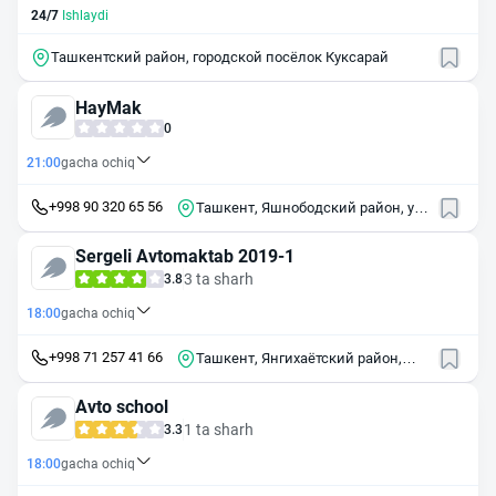
24/7
Ishlaydi
Ташкентский район, городской посёлок Куксарай
HayMak
0
21:00
gacha ochiq
+998 90 320 65 56
Ташкент, Яшнободский район, ул.
Султанали Машхади, 210
Sergeli Avtomaktab 2019-1
3 ta sharh
3.8
18:00
gacha ochiq
+998 71 257 41 66
Ташкент, Янгихаётский район,
махалля Олчазор, улица Янгихает
Туманы Кпчёк ва Лоехадаги, Г64
Avto school
1 ta sharh
3.3
18:00
gacha ochiq