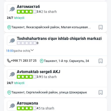
Автомактаб
2 ta sharh
3.6
24/7
Ishlaydi
Ташкент, Яккасарайский район, Малая кольцевая
дорога, 18Б
Toshshahartrans o'quv ishlab chiqarish markazi
0
18:00
gacha ochiq
+998 71 283 37 25
Ташкент, 1-й пр. Сарыкуль, 34
Avtomaktab sergeli AKJ
5 ta sharh
3.9
24/7
Ishlaydi
Ташкент, Сергелийский район, улица Шокирарык
Автошкола
5 ta sharh
4