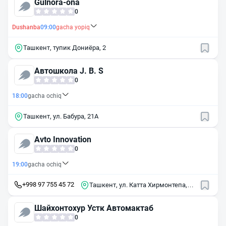
Gulnora-ona
0
Dushanba
09:00
gacha yopiq
Ташкент, тупик Дониёра, 2
Автошкола J. B. S
0
18:00
gacha ochiq
Ташкент, ул. Бабура, 21А
Avto Innovation
0
19:00
gacha ochiq
+998 97 755 45 72
Ташкент, ул. Катта Хирмонтепа,
2С
Шайхонтохур Устк Автомактаб
0