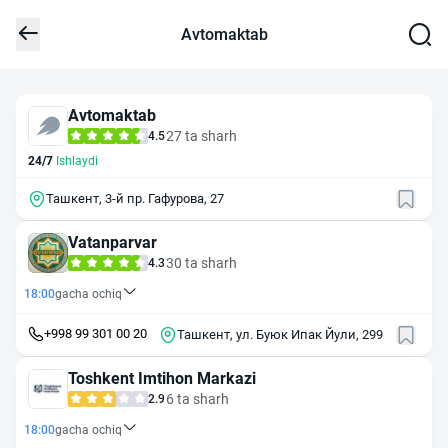
Avtomaktab
Avtomaktab
27 ta sharh
4.5
24/7
Ishlaydi
Ташкент, 3-й пр. Гафурова, 27
Vatanparvar
30 ta sharh
4.3
18:00
gacha ochiq
+998 99 301 00 20
Ташкент, ул. Буюк Ипак Йули, 299
Toshkent Imtihon Markazi
6 ta sharh
2.9
18:00
gacha ochiq