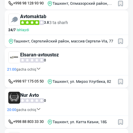
+998 98 128 93 90
Ташкент, Олмазорский район,
махалля Шодиёна
Avtomaktab
3 ta sharh
3.8
24/7
Ishlaydi
Ташкент, Сергелийский район, массив Сергели-VIа, 77
Elsaran-avtoustoz
0
21:00
gacha ochiq
+998 97 175 05 50
Ташкент, ул. Мирзо Улугбека, 82
Nur Avto
0
20:00
gacha ochiq
+998 88 803 33 30
Ташкент, ул. Катта Каъни, 18Б