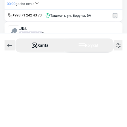
00:00
gacha ochiq
+998 71 242 43 73
Ташкент, ул. Беруни, 6А
Jbs
0
18:00
gacha ochiq
Xarita
Roʻyxat
Ташкент, ул. Нукус, 46А
Автошкола
4 ta sharh
3.8
24/7
Ishlaydi
Ташкент, Алмазарский район, массив Каракамыш,
квартал 2/4, 1А
Автошкола
0
20:00
gacha ochiq