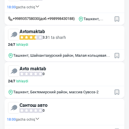
18:00
gacha ochiq
+998935758030(доб.+998998430188)
Ташкент,
Чиланзарский
район, Малая
Avtomaktab
кольцевая
1 ta sharh
дорога, 17А
3.3
24/7
Ishlaydi
Ташкент, Шайхантахурский район, Малая кольцевая
дорога, 127
Avto maktab
0
24/7
Ishlaydi
Ташкент, Бектемирский район, массив Сувсоз-2
Сантош авто
0
18:00
gacha ochiq