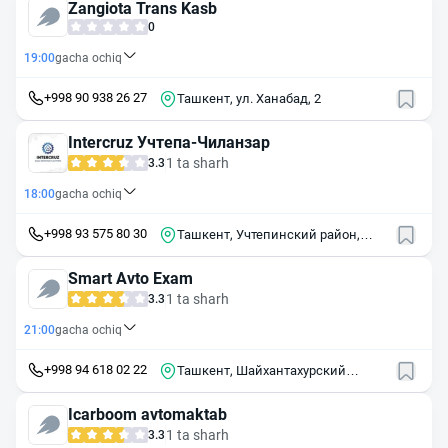
Zangiota Trans Kasb
0
19:00
gacha ochiq
+998 90 938 26 27
Ташкент, ул. Ханабад, 2
Intercruz Учтепа-Чиланзар
1 ta sharh
3.3
18:00
gacha ochiq
+998 93 575 80 30
Ташкент, Учтепинский район,
массив Чиланзар, 11-й квартал,
17A
Smart Avto Exam
1 ta sharh
3.3
21:00
gacha ochiq
+998 94 618 02 22
Ташкент, Шайхантахурский
район, массив Гульабад, ул. Уйгур,
5/1
Icarboom avtomaktab
1 ta sharh
3.3