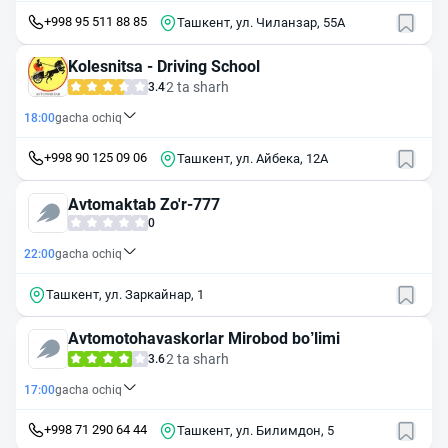
+998 95 511 88 85
Ташкент, ул. Чиланзар, 55А
Kolesnitsa - Driving School
2 ta sharh
3.4
18:00
gacha ochiq
+998 90 125 09 06
Ташкент, ул. Айбека, 12А
Avtomaktab Zo'r-777
0
22:00
gacha ochiq
Ташкент, ул. Заркайнар, 1
Avtomotohavaskorlar Mirobod bo’limi
2 ta sharh
3.6
17:00
gacha ochiq
+998 71 290 64 44
Ташкент, ул. Билимдон, 5