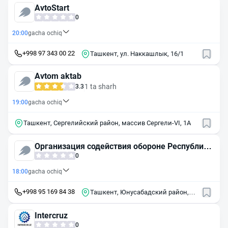
AvtoStart
0
20:00
gacha ochiq
+998 97 343 00 22
Ташкент, ул. Наккашлык, 16/1
Avtom aktab
1 ta sharh
3.3
19:00
gacha ochiq
Ташкент, Сергелийский район, массив Сергели-VI, 1А
Организация содействия обороне Республики
Узбекистан Ватанпарвар
0
18:00
gacha ochiq
+998 95 169 84 38
Ташкент, Юнусабадский район,
массив Минор, 86А
Intercruz
0