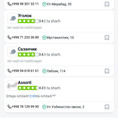
+998 98 301 33 11
Ул Мирабад, 35
Уголок
2 ta sharh
3.6
Ish vaqti ko‘rsatilmagan
+998 71 233 36 80
Мустакиллик, 10
Сазанчик
3 ta sharh
3.6
Ish vaqti ko‘rsatilmagan
+998 94 618 61 61
Лабзак, 114
Assorti
8 ta sharh
4.2
Ertaga ochiladi
12:00
da ochiladi
+998 78 129 99 90
Ул Узбекистон овози, 2