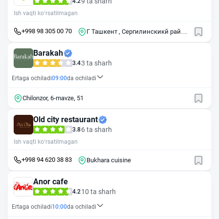
9 ta sharh
4.2
Ish vaqti ko‘rsatilmagan
+998 98 305 00 70
Г Ташкент , Сергилинскикй район
, ул Янги Куйлюк , 18
Barakah
3 ta sharh
3.4
Ertaga ochiladi
09:00
da ochiladi
Chilonzor, 6-mavze, 51
Old city restaurant
6 ta sharh
3.8
Ish vaqti ko‘rsatilmagan
+998 94 620 38 83
Bukhara cuisine
Anor cafe
10 ta sharh
4.2
Ertaga ochiladi
10:00
da ochiladi