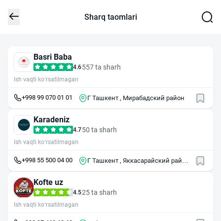
Sharq taomlari
Basri Baba
557 ta sharh
4.6
Ish vaqti ko‘rsatilmagan
+998 99 070 01 01
Г Ташкент , Мирабадский район
Karadeniz
50 ta sharh
4.7
Ish vaqti ko‘rsatilmagan
+998 55 500 04 00
Г Ташкент , Яккасарайский район
, ул Шота Руставели , 69
Kofte uz
25 ta sharh
4.5
Ish vaqti ko‘rsatilmagan