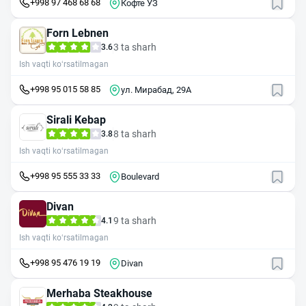
+998 97 468 68 68
Кофте УЗ
Forn Lebnen
3 ta sharh
3.6
Ish vaqti ko‘rsatilmagan
+998 95 015 58 85
ул. Мирабад, 29А
Sirali Kebap
8 ta sharh
3.8
Ish vaqti ko‘rsatilmagan
+998 95 555 33 33
Boulevard
Divan
9 ta sharh
4.1
Ish vaqti ko‘rsatilmagan
+998 95 476 19 19
Divan
Merhaba Steakhouse