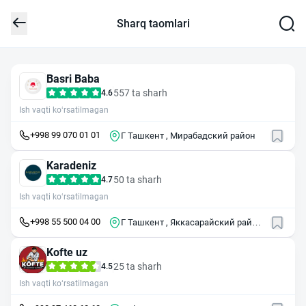
Sharq taomlari
Basri Baba
557 ta sharh
4.6
Ish vaqti ko‘rsatilmagan
+998 99 070 01 01
Г Ташкент , Мирабадский район
Karadeniz
50 ta sharh
4.7
Ish vaqti ko‘rsatilmagan
+998 55 500 04 00
Г Ташкент , Яккасарайский район
, ул Шота Руставели , 69
Kofte uz
25 ta sharh
4.5
Ish vaqti ko‘rsatilmagan