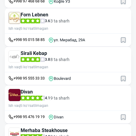
+998 97 468 68 68
Кофте УЗ
Forn Lebnen
3 ta sharh
3.6
Ish vaqti ko‘rsatilmagan
+998 95 015 58 85
ул. Мирабад, 29А
Sirali Kebap
8 ta sharh
3.8
Ish vaqti ko‘rsatilmagan
+998 95 555 33 33
Boulevard
Divan
9 ta sharh
4.1
Ish vaqti ko‘rsatilmagan
+998 95 476 19 19
Divan
Merhaba Steakhouse