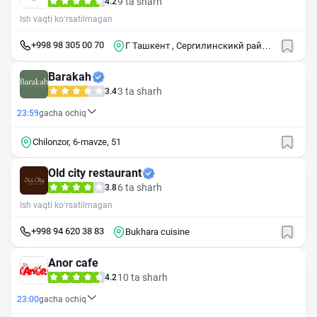
9 ta sharh
4.2
Ish vaqti ko‘rsatilmagan
+998 98 305 00 70
Г Ташкент , Сергилинскикй район
, ул Янги Куйлюк , 18
Barakah
3 ta sharh
3.4
23:59
gacha ochiq
Chilonzor, 6-mavze, 51
Old city restaurant
6 ta sharh
3.8
Ish vaqti ko‘rsatilmagan
+998 94 620 38 83
Bukhara cuisine
Anor cafe
10 ta sharh
4.2
23:00
gacha ochiq