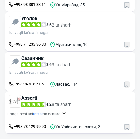
+998 98 301 33 11
Ул Мирабад, 35
Уголок
2 ta sharh
3.6
Ish vaqti ko‘rsatilmagan
+998 71 233 36 80
Мустакиллик, 10
Сазанчик
3 ta sharh
3.6
Ish vaqti ko‘rsatilmagan
+998 94 618 61 61
Лабзак, 114
Assorti
8 ta sharh
4.2
Ertaga ochiladi
09:00
da ochiladi
+998 78 129 99 90
Ул Узбекистон овози, 2