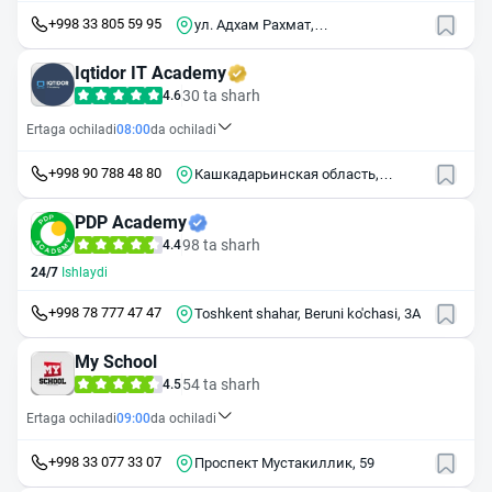
+998 33 805 59 95
ул. Адхам Рахмат,
Шайхонтахурский р-н, 15/1,
Uzbekistan
Iqtidor IT Academy
30 ta sharh
4.6
Ertaga ochiladi
08:00
da ochiladi
+998 90 788 48 80
Кашкадарьинская область,
Китабский район, улица Пахтакор,
дом 1А
PDP Academy
98 ta sharh
4.4
24/7
Ishlaydi
+998 78 777 47 47
Toshkent shahar, Beruni ko'chasi, 3A
My School
54 ta sharh
4.5
Ertaga ochiladi
09:00
da ochiladi
+998 33 077 33 07
Проспект Мустакиллик, 59