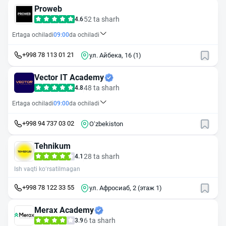
Proweb
52 ta sharh
4.6
Ertaga ochiladi
09:00
da ochiladi
+998 78 113 01 21
ул. Айбека, 16 (1)
Vector IT Academy
48 ta sharh
4.8
Ertaga ochiladi
09:00
da ochiladi
+998 94 737 03 02
Oʻzbekiston
Tehnikum
28 ta sharh
4.1
Ish vaqti ko‘rsatilmagan
+998 78 122 33 55
ул. Афросиаб, 2 (этаж 1)
Merax Academy
6 ta sharh
3.9