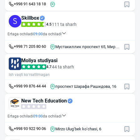
+998 91 643 18 18
Skillbox
111 ta sharh
4.5
Ertaga ochiladi
09:00
da ochiladi
+998 71 205 80 60
Мустакиллик проспект 65, Мирзо-
Улугбекский район, Ташкент
Moliya studiyasi
44 ta sharh
4.7
Ish vaqti ko‘rsatilmagan
+998 99 876 44 44
проспект Шарафа Рашидова, 16
New Tech Education
Ertaga ochiladi
09:00
da ochiladi
+998 93 922 90 06
Mirzo Ulugʻbek koʻchasi, 6