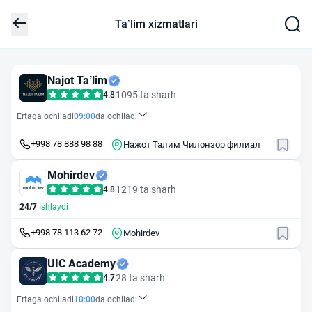
Ta’lim xizmatlari
Najot Ta’lim
1095 ta sharh
4.8
Ertaga ochiladi
09:00
da ochiladi
+998 78 888 98 88
Нажот Талим Чилонзор филиал
Mohirdev
1219 ta sharh
4.8
24/7
Ishlaydi
+998 78 113 62 72
Mohirdev
UIC Academy
28 ta sharh
4.7
Ertaga ochiladi
10:00
da ochiladi