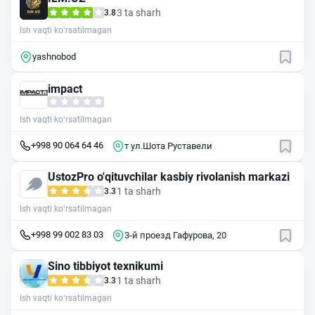
3 ta sharh
3.8
Ish vaqti ko‘rsatilmagan
yashnobod
impact
Ish vaqti ko‘rsatilmagan
+998 90 064 64 46
т ул.Шота Руставели
UstozPro o'qituvchilar kasbiy rivolanish markazi
1 ta sharh
3.3
Ish vaqti ko‘rsatilmagan
+998 99 002 83 03
3-й проезд Гафурова, 20
Sino tibbiyot texnikumi
1 ta sharh
3.3
Ish vaqti ko‘rsatilmagan