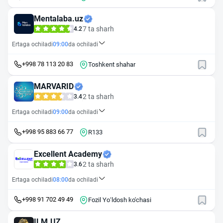
Mentalaba.uz
7 ta sharh
4.2
Ertaga ochiladi
09:00
da ochiladi
+998 78 113 20 83
Toshkent shahar
MARVARID
2 ta sharh
3.4
Ertaga ochiladi
09:00
da ochiladi
+998 95 883 66 77
R133
Excellent Academy
2 ta sharh
3.6
Ertaga ochiladi
08:00
da ochiladi
+998 91 702 49 49
Fozil Yoʻldosh ko'chasi
ILM.UZ