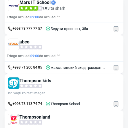
Mars IT School
3 ta sharh
3.8
Ertaga ochiladi
09:00
da ochiladi
+998 78 777 77 57
Беруни проспект, 35a
abco
Ertaga ochiladi
09:00
da ochiladi
+998 71 200 84 85
махаллинский сход граждан
Чорсу
Thompson kids
Ish vaqti ko‘rsatilmagan
+998 78 113 74 74
Thompson School
Thompsonland