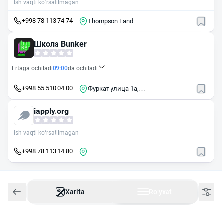
Ish vaqti ko‘rsatilmagan
+998 78 113 74 74
Thompson Land
Школа Bunker
Ertaga ochiladi
09:00
da ochiladi
+998 55 510 04 00
Фуркат улица 1a,
Шайхантахурский район, Ташкент
iapply.org
Ish vaqti ko‘rsatilmagan
+998 78 113 14 80
Xarita
Roʻyxat