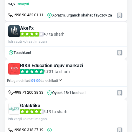
24/7
Ishlaydi
+998 90 432 01 11
Xorazm, urganch shahar, fayozov 2a
AkeFx
7 ta sharh
4
Ish vaqti ko‘rsatilmagan
Toashkent
RIKS Education o'quv markazi
31 ta sharh
4.7
Ertaga ochiladi
09:00
da ochiladi
+998 71 200 38 33
Oybek 18/1 kochasi
Galaktika
9 ta sharh
4.1
Ish vaqti ko‘rsatilmagan
+998 90 318 27 19