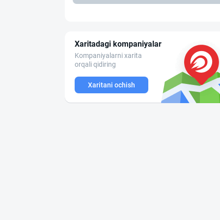
Xaritadagi kompaniyalar
Kompaniyalarni xarita
orqali qidiring
Xaritani ochish