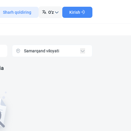
Sharh qoldiring
O'z
Kirish
ia