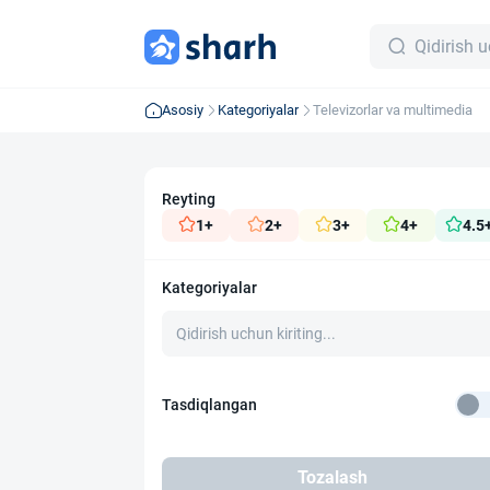
Asosiy
Kategoriyalar
Televizorlar va multimedia
Reyting
1+
2+
3+
4+
4.5
Kategoriyalar
Tasdiqlangan
Tozalash