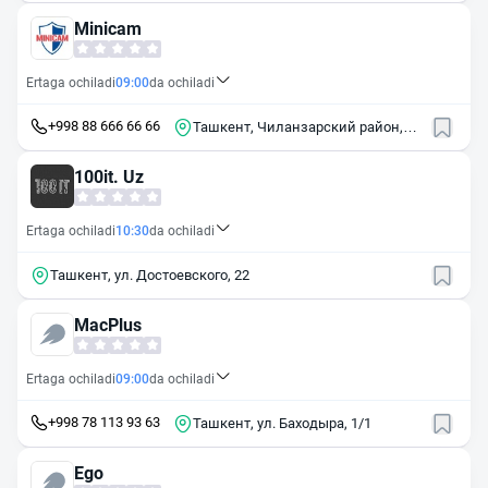
57
Minicam
Ertaga ochiladi
09:00
da ochiladi
+998 88 666 66 66
Ташкент, Чиланзарский район,
массив Чиланзор, 1-й квартал, 25
100it. Uz
Ertaga ochiladi
10:30
da ochiladi
Ташкент, ул. Достоевского, 22
MacPlus
Ertaga ochiladi
09:00
da ochiladi
+998 78 113 93 63
Ташкент, ул. Баходыра, 1/1
Ego