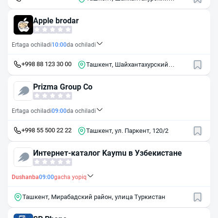
район, Малая кольцевая дорога,
61
Apple brodar
Ertaga ochiladi
10:00
da ochiladi
+998 88 123 30 00
Ташкент, Шайхантахурский
район, Малая кольцевая дорога,
61Б
Prizma Group Co
Ertaga ochiladi
09:00
da ochiladi
+998 55 500 22 22
Ташкент, ул. Паркент, 120/2
Интернет-каталог Kaymu в Узбекистане
Dushanba
09:00
gacha yopiq
Ташкент, Мирабадский район, улица Туркистан