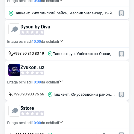
Ertaga ochiladi
10:00
da ochiladi
Ташкент, Учтепинский район, массив Чиланзар, 12-й
квартал, 21А
Dyson by Diva
Ertaga ochiladi
10:00
da ochiladi
+998 90 810 80 19
Ташкент, ул. Узбекистон Овози,
21
Zvukon. uz
Ertaga ochiladi
10:00
da ochiladi
+998 90 900 76 66
Ташкент, Юнусабадский район,
Малая кольцевая дорога, 59
5store
Ertaga ochiladi
10:00
da ochiladi