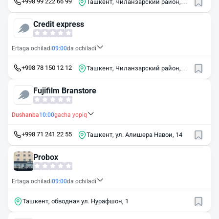
+998 99 222 66 99
Ташкент, Чиланзарский район,
массив Чиланзор, 5-й квартал, 29
Credit express
Ertaga ochiladi
09:00
da ochiladi
+998 78 150 12 12
Ташкент, Чиланзарский район,
массив Чиланзор, 2-й квартал, 2
Fujifilm Branstore
Dushanba
10:00
gacha yopiq
+998 71 241 22 55
Ташкент, ул. Алишера Навои, 14
Probox
Ertaga ochiladi
09:00
da ochiladi
Ташкент, обводная ул. Нурафшон, 1