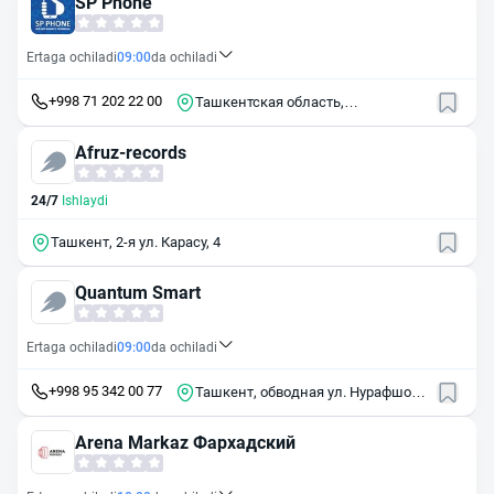
SP Phone
Ertaga ochiladi
09:00
da ochiladi
+998 71 202 22 00
Ташкентская область,
Зангиатинский район, городской
посёлок Эшангузар, населённый
Afruz-records
пункт Дамачи, Ташкентская
кольцевая дорога
24/7
Ishlaydi
Ташкент, 2-я ул. Карасу, 4
Quantum Smart
Ertaga ochiladi
09:00
da ochiladi
+998 95 342 00 77
Ташкент, обводная ул. Нурафшон,
14
Arena Markaz Фархадский