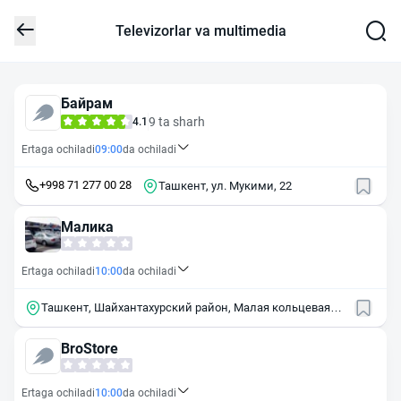
Televizorlar va multimedia
Байрам
9 ta sharh
4.1
Ertaga ochiladi
09:00
da ochiladi
+998 71 277 00 28
Ташкент, ул. Мукими, 22
Малика
Ertaga ochiladi
10:00
da ochiladi
Ташкент, Шайхантахурский район, Малая кольцевая
дорога, 59
BroStore
Ertaga ochiladi
10:00
da ochiladi