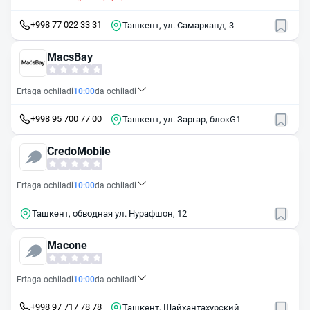
+998 77 022 33 31
Ташкент, ул. Самарканд, 3
MacsBay
Ertaga ochiladi
10:00
da ochiladi
+998 95 700 77 00
Ташкент, ул. Заргар, блокG1
CredoMobile
Ertaga ochiladi
10:00
da ochiladi
Ташкент, обводная ул. Нурафшон, 12
Macone
Ertaga ochiladi
10:00
da ochiladi
+998 97 717 78 78
Ташкент, Шайхантахурский