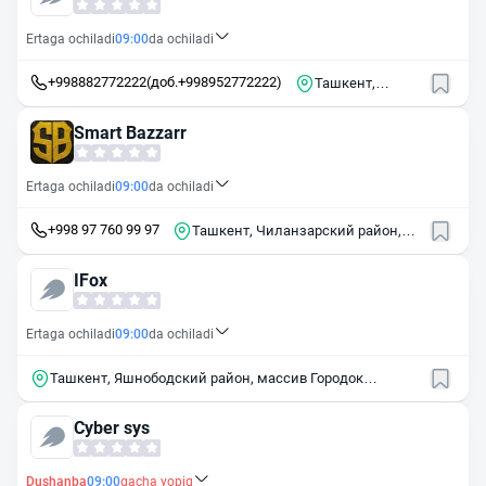
Ertaga ochiladi
09:00
da ochiladi
+998882772222(доб.+998952772222)
Ташкент,
Юнусабадский
район, массив
Smart Bazzarr
Киёт, 51
Ertaga ochiladi
09:00
da ochiladi
+998 97 760 99 97
Ташкент, Чиланзарский район,
массив Чиланзор, квартал И, 11
IFox
Ertaga ochiladi
09:00
da ochiladi
Ташкент, Яшнободский район, массив Городок
Авиастроителей, 2-й квартал, 65
Cyber sys
Dushanba
09:00
gacha yopiq