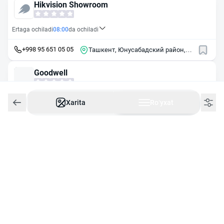
Hikvision Showroom
Ertaga ochiladi
08:00
da ochiladi
+998 95 651 05 05
Ташкент, Юнусабадский район,
массив Кашгар, 5А
Goodwell
Ertaga ochiladi
09:00
da ochiladi
Xarita
Roʻyxat
+998 71 200 04 05
Ташкент, Чиланзарский район,
массив Чиланзор, 3-й квартал, 53
Mini Kamera
23:59
gacha ochiq
+998 94 422 22 56
Ташкент, ул. Фараби, 231
Dmobile