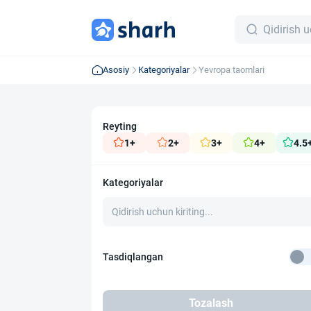
Asosiy
Kategoriyalar
Yevropa taomlari
Reyting
1+
2+
3+
4+
4.5
Kategoriyalar
Tasdiqlangan
Tozalash