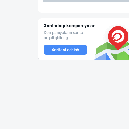
Xaritadagi kompaniyalar
Kompaniyalarni xarita
orqali qidiring
Xaritani ochish