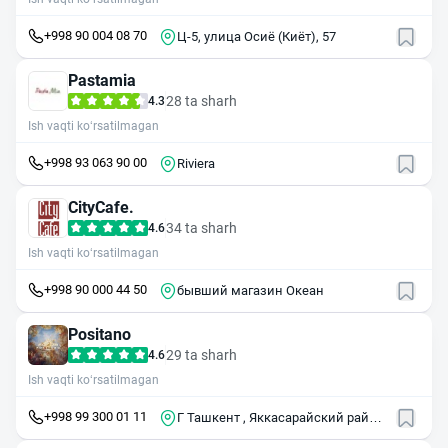
+998 90 004 08 70
Ц-5, улица Осиё (Киёт), 57
Pastamia
28 ta sharh
4.3
Ish vaqti ko‘rsatilmagan
+998 93 063 90 00
Riviera
CityCafe.
34 ta sharh
4.6
Ish vaqti ko‘rsatilmagan
+998 90 000 44 50
бывший магазин Океан
Positano
29 ta sharh
4.6
Ish vaqti ko‘rsatilmagan
+998 99 300 01 11
Г Ташкент , Яккасарайский район
, ул Тараса Шевченко