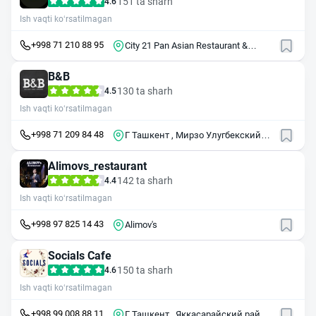
151 ta sharh
4.6
Ish vaqti ko‘rsatilmagan
+998 71 210 88 95
City 21 Pan Asian Restaurant &
Lounge
B&B
130 ta sharh
4.5
Ish vaqti ko‘rsatilmagan
+998 71 209 84 48
Г Ташкент , Мирзо Улугбекский
район , ул Буюк Ипак Йули , 2
Alimovs_restaurant
142 ta sharh
4.4
Ish vaqti ko‘rsatilmagan
+998 97 825 14 43
Alimov's
Socials Cafe
150 ta sharh
4.6
Ish vaqti ko‘rsatilmagan
+998 99 008 88 11
Г Ташкент , Яккасарайский район