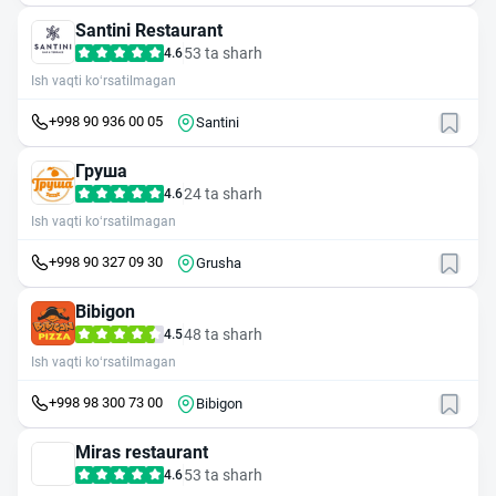
Santini Restaurant
53 ta sharh
4.6
Ish vaqti ko‘rsatilmagan
+998 90 936 00 05
Santini
Груша
24 ta sharh
4.6
Ish vaqti ko‘rsatilmagan
+998 90 327 09 30
Grusha
Bibigon
48 ta sharh
4.5
Ish vaqti ko‘rsatilmagan
+998 98 300 73 00
Bibigon
Miras restaurant
53 ta sharh
4.6