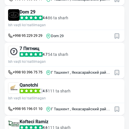
, ул Тарас Шевченко , 38
Dom 29
86 ta sharh
4.6
Ish vaqti ko‘rsatilmagan
+998 95 229 29 29
Dom 29
7 Пятниц
54 ta sharh
4.7
Ish vaqti ko‘rsatilmagan
+998 93 396 75 75
Г Ташкент , Яккасарайский район
, 3-й пр . Ниезбек Йули , 4
Qanotchi
111 ta sharh
4.5
Ish vaqti ko‘rsatilmagan
+998 95 196 01 10
Г Ташкент , Яккасарайский район
, ул Кушбеги , 1
Kofteci Ramiz
111 ta sharh
4.6