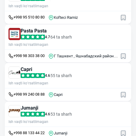
Ish vaqti ko‘rsatilmagan
+998 95 510 80 80
Kofteci Ramiz
Pasta Pasta
64 ta sharh
4.7
Ish vaqti ko‘rsatilmagan
+998 98 303 38 00
Г Ташкент , Яшнабадский район ,
ул Узбекистон овози , 28
Capri
55 ta sharh
4.6
Ish vaqti ko‘rsatilmagan
+998 99 240 08 88
Capri
Jumanji
53 ta sharh
4.6
Ish vaqti ko‘rsatilmagan
+998 88 133 44 22
Jumanji