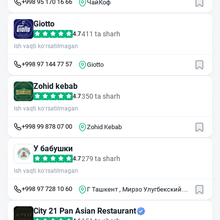
+998 95 170 16 66
ЧайКоф
Giotto
411 ta sharh
4.7
Ish vaqti ko‘rsatilmagan
+998 97 144 77 57
Giotto
Zohid kebab
350 ta sharh
4.7
Ish vaqti ko‘rsatilmagan
+998 99 878 07 00
Zohid Kebab
У бабушки
279 ta sharh
4.7
Ish vaqti ko‘rsatilmagan
+998 97 728 10 60
Г Ташкент , Мирзо Улугбекский
район , ул Мирзо Улугбека , 9
City 21 Pan Asian Restaurant