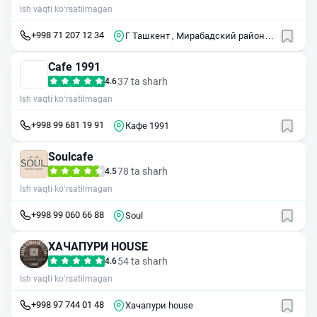
Ish vaqti ko‘rsatilmagan
+998 71 207 12 34
Г Ташкент , Мирабадский район ,
ул Алишера Наваи , 1А
Cafe 1991
37 ta sharh
4.6
Ish vaqti ko‘rsatilmagan
+998 99 681 19 91
Кафе 1991
Soulcafe
78 ta sharh
4.5
Ish vaqti ko‘rsatilmagan
+998 99 060 66 88
Soul
ХАЧАПУРИ HOUSE
54 ta sharh
4.6
Ish vaqti ko‘rsatilmagan
+998 97 744 01 48
Хачапури house