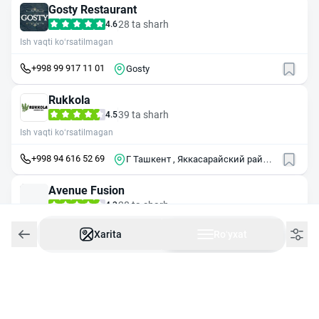
Gosty Restaurant
28 ta sharh
4.6
Ish vaqti ko‘rsatilmagan
+998 99 917 11 01
Gosty
Rukkola
39 ta sharh
4.5
Ish vaqti ko‘rsatilmagan
+998 94 616 52 69
Г Ташкент , Яккасарайский район
, ул Тараса Шевченко
Avenue Fusion
28 ta sharh
4.3
Ish vaqti ko‘rsatilmagan
Xarita
Roʻyxat
+998 99 099 99 09
ул.Абая, 16A
Villabrasserie
19 ta sharh
4.5
Ish vaqti ko‘rsatilmagan