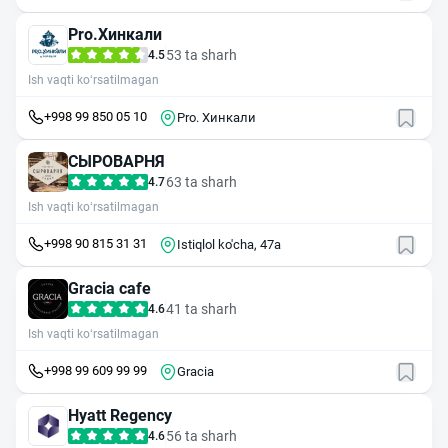
Pro.Хинкали
53 ta sharh
4.5
Ish vaqti ko‘rsatilmagan
+998 99 850 05 10
Pro. Хинкали
СЫРОВАРНЯ
63 ta sharh
4.7
Ish vaqti ko‘rsatilmagan
+998 90 815 31 31
​Istiqlol ko'cha, 47а
Gracia cafe
41 ta sharh
4.6
Ish vaqti ko‘rsatilmagan
+998 99 609 99 99
Gracia
Hyatt Regency
56 ta sharh
4.6