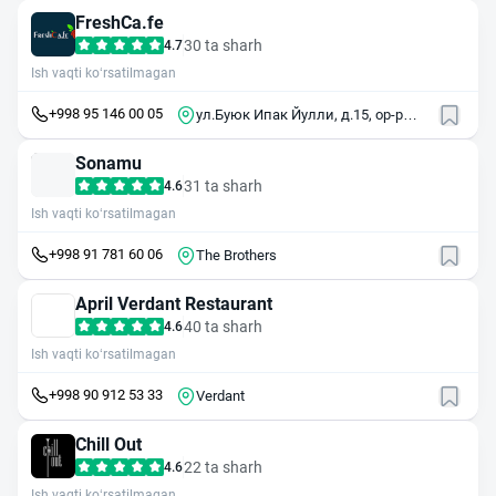
FreshCa.fe
30 ta sharh
4.7
Ish vaqti ko‘rsatilmagan
+998 95 146 00 05
ул.Буюк Ипак Йулли, д.15, ор-р
Экопарк
Sonamu
31 ta sharh
4.6
Ish vaqti ko‘rsatilmagan
+998 91 781 60 06
The Brothers
April Verdant Restaurant
40 ta sharh
4.6
Ish vaqti ko‘rsatilmagan
+998 90 912 53 33
Verdant
Chill Out
22 ta sharh
4.6
Ish vaqti ko‘rsatilmagan