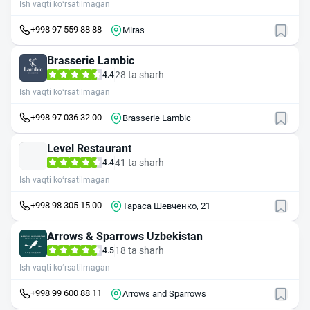
Ish vaqti ko‘rsatilmagan
+998 97 559 88 88
Miras
Brasserie Lambic
28 ta sharh
4.4
Ish vaqti ko‘rsatilmagan
+998 97 036 32 00
Brasserie Lambic
Level Restaurant
41 ta sharh
4.4
Ish vaqti ko‘rsatilmagan
+998 98 305 15 00
Тараса Шевченко, 21
Arrows & Sparrows Uzbekistan
18 ta sharh
4.5
Ish vaqti ko‘rsatilmagan
+998 99 600 88 11
Arrows and Sparrows