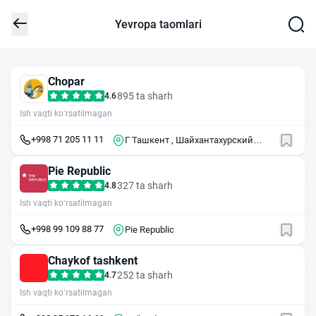
Yevropa taomlari
Chopar
895 ta sharh
4.6
Ish vaqti ko‘rsatilmagan
+998 71 205 11 11
Г Ташкент , Шайхантахурский
район , ул Шарафа Рашидова , 16
А
Pie Republic
327 ta sharh
4.8
Ish vaqti ko‘rsatilmagan
+998 99 109 88 77
Pie Republic
Chaykof tashkent
252 ta sharh
4.7
Ish vaqti ko‘rsatilmagan