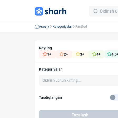
Asosiy
Kategoriyalar
Fastfud
Reyting
1+
2+
3+
4+
4.5
Kategoriyalar
Tasdiqlangan
Tozalash