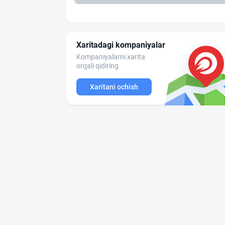
Xaritadagi kompaniyalar
Kompaniyalarni xarita
orqali qidiring
Xaritani ochish