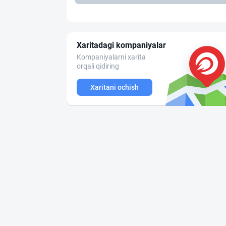
Xaritadagi kompaniyalar
Kompaniyalarni xarita
orqali qidiring
Xaritani ochish