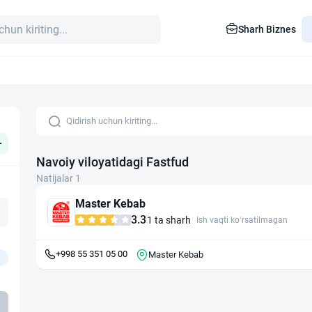
Sharh Biznes
+
Navoiy viloyatidagi Fastfud
Natijalar 1
Master Kebab
3.3
1 ta sharh
Ish vaqti ko‘rsatilmagan
+998 55 351 05 00
Master Kebab