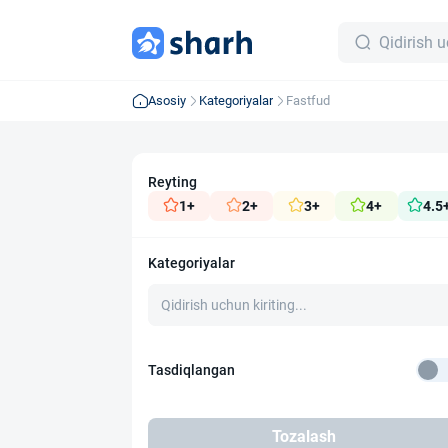
Asosiy
Kategoriyalar
Fastfud
Reyting
1+
2+
3+
4+
4.5
Kategoriyalar
Tasdiqlangan
Tozalash