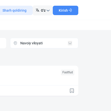
Sharh qoldiring
O'z
Kirish
Fastfud