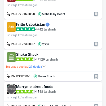
Ish vaqti ko‘rsatilmagan
+998 99 916 88 00
Mahalla by Gōsht
Fritto Uzbekistan
42 ta sharh
4.6
Ish vaqti ko‘rsatilmagan
+998 98 273 30 37
Ургут
Shake Shack
129 ta sharh
4.5
Tez orada yopiladi
27
daqiqa
+97124926866
Shake Shack
Marryme street foods
48 ta sharh
4.5
Ish vaqti ko‘rsatilmagan