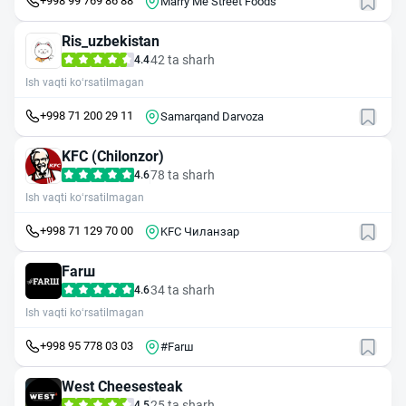
+998 99 769 86 88
Marry Me Street Foods
Ris_uzbekistan
42 ta sharh
4.4
Ish vaqti ko‘rsatilmagan
+998 71 200 29 11
Samarqand Darvoza
KFC (Chilonzor)
78 ta sharh
4.6
Ish vaqti ko‘rsatilmagan
+998 71 129 70 00
KFC Чиланзар
Farш
34 ta sharh
4.6
Ish vaqti ko‘rsatilmagan
+998 95 778 03 03
#Farш
West Cheesesteak
25 ta sharh
4.5