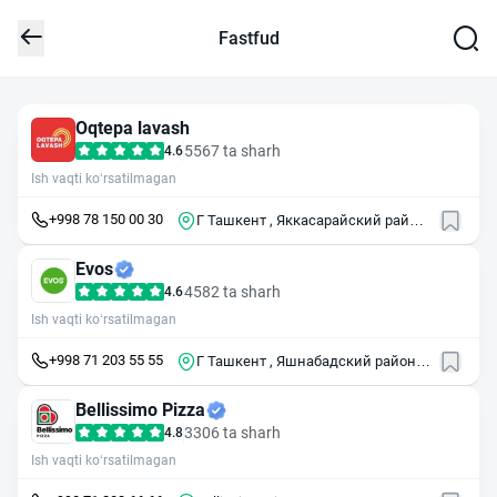
Fastfud
Oqtepa lavash
5567 ta sharh
4.6
Ish vaqti ko‘rsatilmagan
+998 78 150 00 30
Г Ташкент , Яккасарайский район
, ул Шахрисабз , 42
Evos
4582 ta sharh
4.6
Ish vaqti ko‘rsatilmagan
+998 71 203 55 55
Г Ташкент , Яшнабадский район ,
ул Мухаммад Юсуфа , 1
Bellissimo Pizza
3306 ta sharh
4.8
Ish vaqti ko‘rsatilmagan