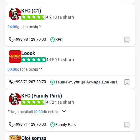
KFC (C1)
18 ta sharh
4.2
04:00
gacha ochiq
+998 78 129 70 00
KFC
Loook
59 ta sharh
4.6
00:00
gacha ochiq
+998 71 207 20 70
Ташкент, улица Ахмада Дониша
KFC (Family Park)
24 ta sharh
4.3
Ertaga ochiladi
10:00
da ochiladi
+998 71 129 70 00
Family Park
Olot somsa