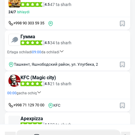
47 ta sharh
4.5
24/7
Ishlaydi
+998 90 303 59 35
Гумма
34 ta sharh
4.5
Ertaga ochiladi
09:00
da ochiladi
Ташкент, Яшнободский район, ул. Улугбека, 2
KFC (Magic city)
21 ta sharh
4.5
00:00
gacha ochiq
+998 71 129 70 00
KFC
Apexpizza
32 ta sharh
4.1
23:59
gacha ochiq