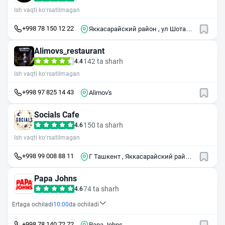
Ish vaqti ko‘rsatilmagan
+998 78 150 12 22
Яккасарайский район , ул Шота
Руставели , 13А
Alimovs_restaurant
142 ta sharh
4.4
Ish vaqti ko‘rsatilmagan
+998 97 825 14 43
Alimov's
Socials Cafe
150 ta sharh
4.6
Ish vaqti ko‘rsatilmagan
+998 99 008 88 11
Г Ташкент , Яккасарайский район
, ул Тарас Шевченко , 38
Papa Johns
74 ta sharh
4.6
Ertaga ochiladi
10:00
da ochiladi
+998 78 140 72 72
Papa Johns