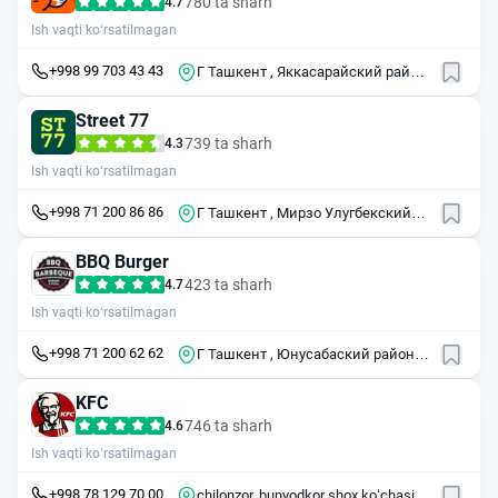
780 ta sharh
4.7
Ish vaqti ko‘rsatilmagan
+998 99 703 43 43
Г Ташкент , Яккасарайский район
, ул Саид Барака , 16Б
Street 77
739 ta sharh
4.3
Ish vaqti ko‘rsatilmagan
+998 71 200 86 86
Г Ташкент , Мирзо Улугбекский
район , ул Шастри , 19А
BBQ Burger
423 ta sharh
4.7
Ish vaqti ko‘rsatilmagan
+998 71 200 62 62
Г Ташкент , Юнусабаский район ,
проспект Амира Темура , 1
KFC
746 ta sharh
4.6
Ish vaqti ko‘rsatilmagan
+998 78 129 70 00
chilonzor, bunyodkor shox ko‘chasi