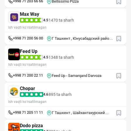
+998 71 203 66 66
Bellissimo Pizza
Max Way
1470 ta sharh
4.5
Ish vaqti ko‘rsatilmagan
+998 71 200 56 00
Г Ташкент , Юнусабадский район ,
ул Осиё , 84А
Feed Up
1348 ta sharh
4.5
Ish vaqti ko‘rsatilmagan
+998 71 200 22 11
Feed Up - Samarqand Darvoza
Chopar
895 ta sharh
4.6
Ish vaqti ko‘rsatilmagan
+998 71 205 11 11
Г Ташкент , Шайхантахурский
район , ул Шарафа Рашидова , 16
А
Dodo pizza