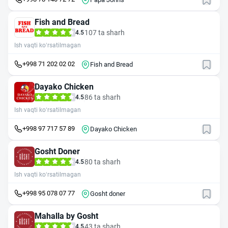
Fish and Bread
107 ta sharh
4.5
Ish vaqti ko‘rsatilmagan
+998 71 202 02 02
Fish and Bread
Dayako Chicken
86 ta sharh
4.5
Ish vaqti ko‘rsatilmagan
+998 97 717 57 89
Dayako Chicken
Gosht Doner
80 ta sharh
4.5
Ish vaqti ko‘rsatilmagan
+998 95 078 07 77
Gosht doner
Mahalla by Gosht
43 ta sharh
4.5