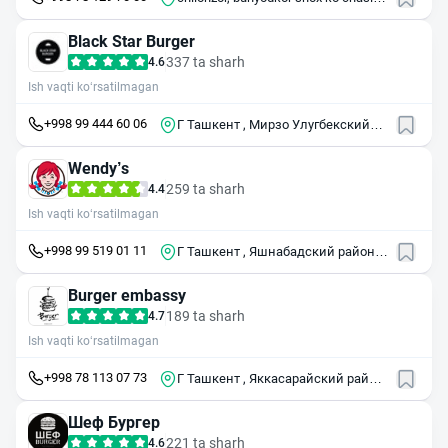
52/2
Black Star Burger
337 ta sharh
4.6
Ish vaqti ko‘rsatilmagan
+998 99 444 60 06
Г Ташкент , Мирзо Улугбекский
район , ул Садыка Азимова , 2
Wendy’s
259 ta sharh
4.4
Ish vaqti ko‘rsatilmagan
+998 99 519 01 11
Г Ташкент , Яшнабадский район ,
ул Хамида Алимджана , 14
Burger embassy
189 ta sharh
4.7
Ish vaqti ko‘rsatilmagan
+998 78 113 07 73
Г Ташкент , Яккасарайский район
, ул Якуба Коласа , 6
Шеф Бургер
221 ta sharh
4.6