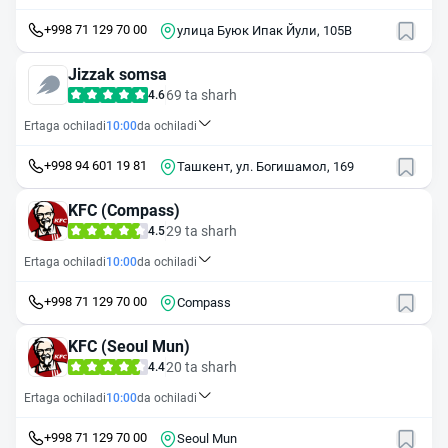
+998 71 129 70 00
улица Буюк Ипак Йули, 105В
Jizzak somsa
69 ta sharh
4.6
Ertaga ochiladi
10:00
da ochiladi
+998 94 601 19 81
Ташкент, ул. Богишамол, 169
KFC (Compass)
29 ta sharh
4.5
Ertaga ochiladi
10:00
da ochiladi
+998 71 129 70 00
Compass
KFC (Seoul Mun)
20 ta sharh
4.4
Ertaga ochiladi
10:00
da ochiladi
+998 71 129 70 00
Seoul Mun