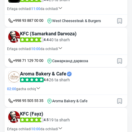
Ertaga ochiladi
11:00
da ochiladi
+998 93 887 00 00
West Cheesesteak & Burgers
KFC (Samarkand Darvoza)
40 ta sharh
4.4
Ertaga ochiladi
10:00
da ochiladi
+998 71 129 70 00
Самарканд дарвоза
Aroma Bakery & Cafe
26 ta sharh
4.6
02:00
gacha ochiq
+998 95 505 55 35
Aroma Bakery & Cafe
KFC (Fayz)
19 ta sharh
4.5
Ertaga ochiladi
10:00
da ochiladi