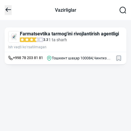
Vazirliglar
Farmatsevtika tarmog'ini rivojlantirish agentligi
1 ta sharh
3.3
Ish vaqti ko‘rsatilmagan
+998 78 203 81 81
Тошкент шаҳар 100084,Чингиз
Aйтматов кўчаси, 1A