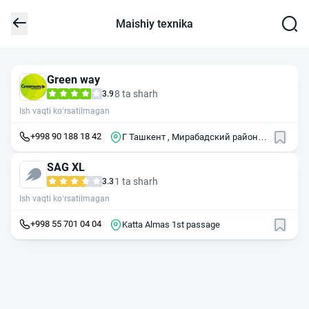
Maishiy texnika
Green way
8 ta sharh
3.9
Ish vaqti ko‘rsatilmagan
+998 90 188 18 42
Г Ташкент , Мирабадский район ,
ул Шахриабз , 1
SAG XL
1 ta sharh
3.3
Ish vaqti ko‘rsatilmagan
+998 55 701 04 04
Katta Almas 1st passage