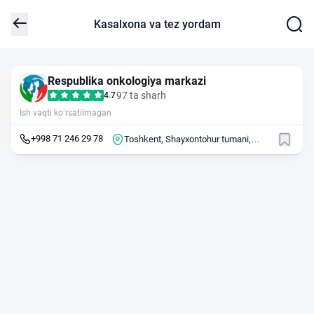
Kasalxona va tez yordam
Respublika onkologiya markazi
97 ta sharh
4.7
Ish vaqti ko‘rsatilmagan
+998 71 246 29 78
Toshkent, Shayxontohur tumani,
ko'chasi FAROBIY, 383