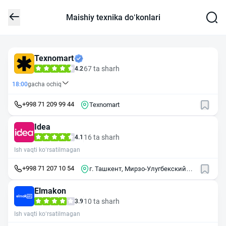
Maishiy texnika do‘konlari
Texnomart
67 ta sharh
4.2
18:00
gacha ochiq
+998 71 209 99 44
Texnomart
Idea
16 ta sharh
4.1
Ish vaqti ko‘rsatilmagan
+998 71 207 10 54
г. Ташкент, Мирзо-Улугбекский
район, ул.Буюк Ипак Йули, 105А
Elmakon
10 ta sharh
3.9
Ish vaqti ko‘rsatilmagan