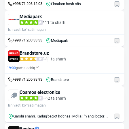
+998 71 203 12 03
Elmakon bosh ofis
Mediapark
11 ta sharh
4
Ish vaqti ko‘rsatilmagan
+998 71 203 33 33
Mediapark
Brandstore.uz
1 ta sharh
3.3
19:00
gacha ochiq
+998 71 205 93 93
Brandstore
Cosmos electronics
2 ta sharh
3.6
Ish vaqti ko‘rsatilmagan
Qarshi shahri, Karlug'bag'ot ko'chasi Mo'ljal: "Yangi bozor
Qarshi shaxar,
Beston