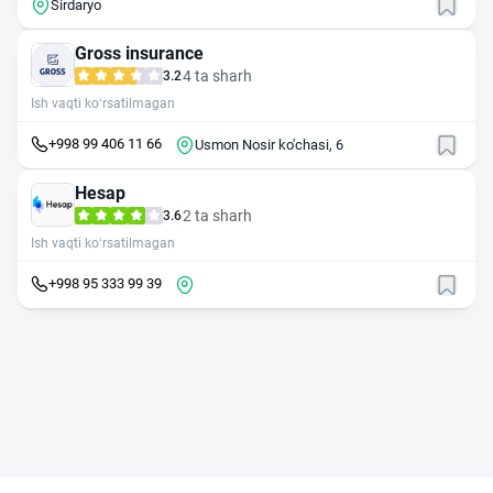
Sirdaryo
Gross insurance
4 ta sharh
3.2
Ish vaqti ko‘rsatilmagan
+998 99 406 11 66
Usmon Nosir ko'chasi, 6
Hesap
2 ta sharh
3.6
Ish vaqti ko‘rsatilmagan
+998 95 333 99 39