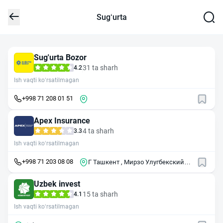
Sug‘urta
Sug'urta Bozor
31 ta sharh
4.2
Ish vaqti ko‘rsatilmagan
+998 71 208 01 51
Apex Insurance
4 ta sharh
3.3
Ish vaqti ko‘rsatilmagan
+998 71 203 08 08
Г Ташкент , Мирзо Улугбекский
район , ул Буюк Ипак Йули 154А
Uzbek invest
15 ta sharh
4.1
Ish vaqti ko‘rsatilmagan