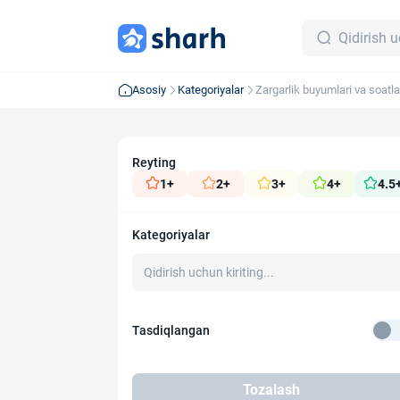
Asosiy
Kategoriyalar
Zargarlik buyumlari va soatla
Reyting
1+
2+
3+
4+
4.5
Kategoriyalar
Tasdiqlangan
Tozalash