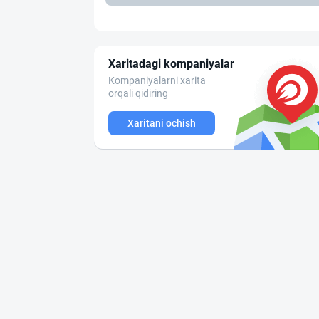
Xaritadagi kompaniyalar
Kompaniyalarni xarita
orqali qidiring
Xaritani ochish