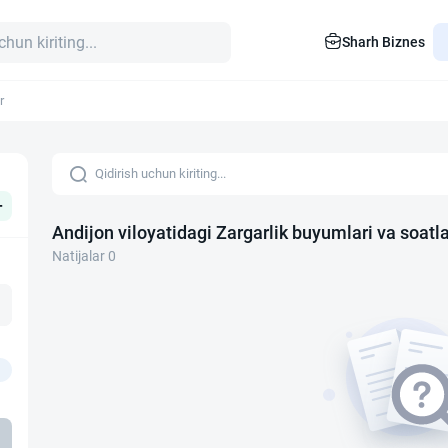
Sharh Biznes
r
+
Andijon viloyatidagi Zargarlik buyumlari va soatl
Natijalar 0