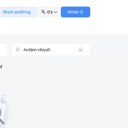
Sharh qoldiring
O'z
Kirish
ar