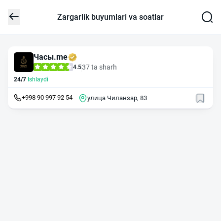
Zargarlik buyumlari va soatlar
Часы.me
37 ta sharh
4.5
24/7
Ishlaydi
+998 90 997 92 54
улица Чиланзар, 83