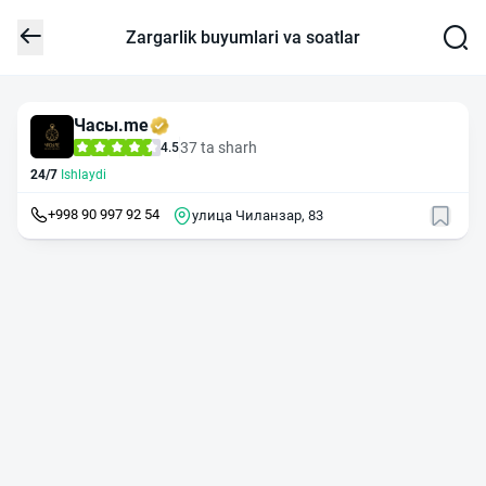
Zargarlik buyumlari va soatlar
Часы.me
37 ta sharh
4.5
24/7
Ishlaydi
+998 90 997 92 54
улица Чиланзар, 83