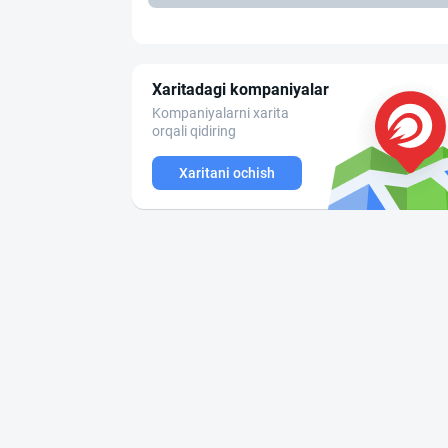
Xaritadagi kompaniyalar
Kompaniyalarni xarita
orqali qidiring
Xaritani ochish