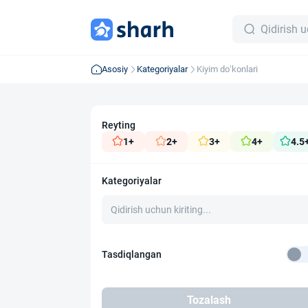
Asosiy
Kategoriyalar
Kiyim do‘konlari
Reyting
1+
2+
3+
4+
4.5
Kategoriyalar
Tasdiqlangan
Tozalash