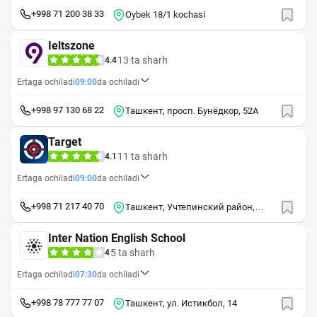
+998 71 200 38 33
Oybek 18/1 kochasi
Ieltszone
13 ta sharh
4.4
Ertaga ochiladi
09:00
da ochiladi
+998 97 130 68 22
Ташкент, просп. Бунёдкор, 52А
Target
11 ta sharh
4.1
Ertaga ochiladi
09:00
da ochiladi
+998 71 217 40 70
Ташкент, Учтепинский район,
массив Чиланзар, 15-й квартал,
14
Inter Nation English School
5 ta sharh
4
Ertaga ochiladi
07:30
da ochiladi
+998 78 777 77 07
Ташкент, ул. Истикбол, 14