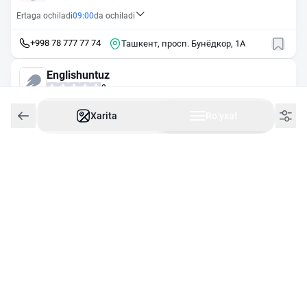
Ertaga ochiladi
09:00
da ochiladi
+998 78 777 77 74
Ташкент, просп. Бунёдкор, 1А
Englishuntuz
0
Chor
13:00
gacha yopiq
Xarita
Roʻyxat
+998 94 551 60 00
Ташкент, ул. Афросиаб, 4
Eduline O'quv Markazi
0
Ertaga ochiladi
08:00
da ochiladi
Ташкент, Чиланзарский район, 3-й пр. Навбахор, 144/1
Step by step plus
0
24/7
Ishlaydi