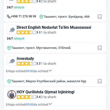
2 ta sharh
3.4
24/7
Ishlaydi
+998 71 276 98 99
Ташкент, просп. Бунёдкор, 44А
Direct English Nodavlat Ta'lim Muassasasi
1 ta sharh
3.3
24/7
Ishlaydi
Ташкент, просп. Мустакиллик, 31блокБ
Investudy
1 ta sharh
3.3
Ertaga ochiladi
09:00
da ochiladi
Ташкент, Мирзо-Улугбекский район, махалля Нур
НОУ Qurilishda Qiymat Injiniringi
2 ta sharh
3.4
Ertaga ochiladi
09:00
da ochiladi