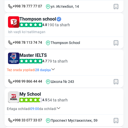
+998 78 777 77 07
ул. Истикбол, 14
Thompson school
190 ta sharh
4.8
Ish vaqti ko‘rsatilmagan
+998 78 113 74 74
Thompson School
Master IELTS
79 ta sharh
4.7
Tez orada yopiladi
28
daqiqa
+998 99 866 44 44
Школа № 243
My School
54 ta sharh
4.5
Ertaga ochiladi
09:00
da ochiladi
+998 33 077 33 07
Проспект Мустакиллик, 59