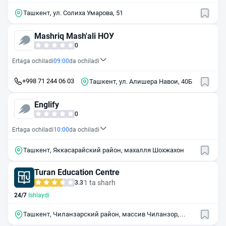
Ташкент, ул. Солиха Умарова, 51
Mashriq Mash'ali НОУ
0
Ertaga ochiladi
09:00
da ochiladi
+998 71 244 06 03
Ташкент, ул. Алишера Навои, 40Б
Englify
0
Ertaga ochiladi
10:00
da ochiladi
Ташкент, Яккасарайский район, махалля Шохжахон
Turan Education Centre
1 ta sharh
3.3
24/7
Ishlaydi
Ташкент, Чиланзарский район, массив Чиланзор,
квартал 20А, 8