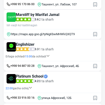
+998 95 170 86 00
Ташкент, ул. Лабзак, 107
Marstiff by Marifat Jamal
2 ta sharh
3.6
Ish vaqti ko‘rsatilmagan
https://maps.app.goo.gl/tyNigKbwMHWkQXQT9
Englishizer
1 ta sharh
3.3
Ertaga ochiladi
15:00
da ochiladi
+998 94 887 00 28
Ташкент, ул. Афросиаб, 4Б
Platinum School
8 ta sharh
4.2
22:00
gacha ochiq
+998 33 916 00 16
улица Афросиаб, 12Б