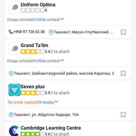
Uniform Optima
0
Ertaga ochiladi
09:00
da ochiladi
+998 97 726 02 38
Ташкент, Мирзо-Улугбекский
район, махалля Лашкарбеги
Grand Ta'lim
2 ta sharh
3.4
Ertaga ochiladi
09:00
da ochiladi
Ташкент, Шайхантахурский район, массив Караташ, 2
Seven plus
3 ta sharh
3.5
Tez orada yopiladi
28
daqiqa
Ташкент, ул. Абдуллы Кадыри, 10А
Cambridge Learning Centre
2 ta sharh
3.6