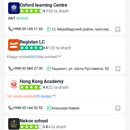
Oxford learning Centre
30 ta sharh
4.1
24/7
Ishlaydi
+998 95 145 11 45
12, Мирабадский район, массив
Госпитальный
Registan LC
120 ta sharh
4.6
Ertaga ochiladi
08:00
da ochiladi
+998 93 584 27 00
Ташкент, ул. Шота Руставели, 53
Hong Kong Academy
22 ta sharh
4.5
Tez orada yopiladi
28
daqiqa
+998 95 144 52 52
Алишера Навои
Nekov school
4 ta sharh
3.8