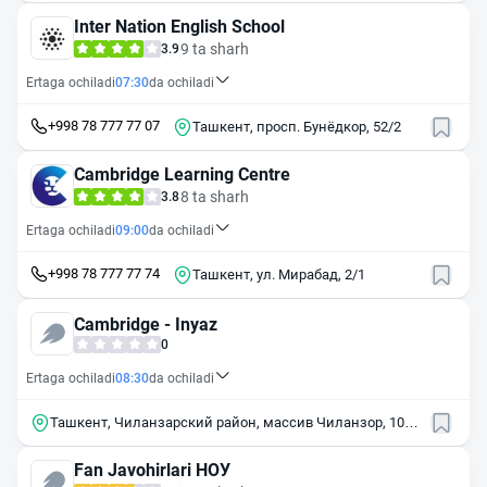
Inter Nation English School
9 ta sharh
3.9
Ertaga ochiladi
07:30
da ochiladi
+998 78 777 77 07
Ташкент, просп. Бунёдкор, 52/2
Cambridge Learning Centre
8 ta sharh
3.8
Ertaga ochiladi
09:00
da ochiladi
+998 78 777 77 74
Ташкент, ул. Мирабад, 2/1
Cambridge - Inyaz
0
Ertaga ochiladi
08:30
da ochiladi
Ташкент, Чиланзарский район, массив Чиланзор, 10-й
квартал массива Чиланзар, 34
Fan Javohirlari НОУ