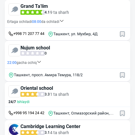
Grand Ta'lim
9 ta sharh
4.1
Ertaga ochiladi
08:00
da ochiladi
+998 71 207 77 44
Ташкент, ул. Мухбир, 4Д
Nujum school
0
22:00
gacha ochiq
Ташкент, просп. Амира Темура, 118/2
Oriental school
1 ta sharh
3.3
24/7
Ishlaydi
+998 95 194 24 42
Ташкент, Олмазорский район,
массив Себзар, 13/18
Cambridge Learning Center
4 ta sharh
3.1