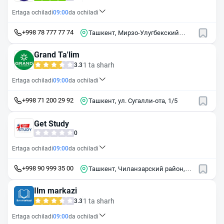
Ertaga ochiladi
09:00
da ochiladi
+998 78 777 77 74
Ташкент, Мирзо-Улугбекский
район, массив Ирригатор, 3
Grand Ta'lim
1 ta sharh
3.3
Ertaga ochiladi
09:00
da ochiladi
+998 71 200 29 92
Ташкент, ул. Сугалли-ота, 1/5
Get Study
0
Ertaga ochiladi
09:00
da ochiladi
+998 90 999 35 00
Ташкент, Чиланзарский район,
массив Чиланзор, квартал Е, 11
Ilm markazi
1 ta sharh
3.3
Ertaga ochiladi
09:00
da ochiladi