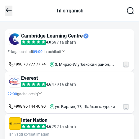
Til o‘rganish
Cambridge Learning Centre
597 ta sharh
4.8
Ertaga ochiladi
09:00
da ochiladi
+998 78 777 77 74
3, Мирзо-Улугбекский район,
массив Ирригатор
Everest
479 ta sharh
4.6
22:00
gacha ochiq
+998 95 144 40 90
ул. Бирлик, 78, Шайхантахурский
район (этаж 2)
Inter Nation
292 ta sharh
4.6
Ish vaqti ko‘rsatilmagan