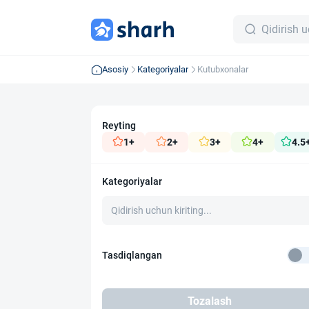
Asosiy
Kategoriyalar
Kutubxonalar
Reyting
1+
2+
3+
4+
4.5
Kategoriyalar
Tasdiqlangan
Tozalash