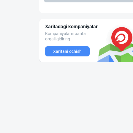
Xaritadagi kompaniyalar
Kompaniyalarni xarita
orqali qidiring
Xaritani ochish