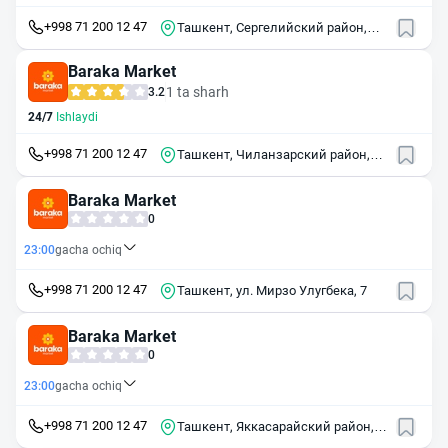
+998 71 200 12 47
Ташкент, Сергелийский район,
массив Курувчи, 7А
Baraka Market
1 ta sharh
3.2
24/7
Ishlaydi
+998 71 200 12 47
Ташкент, Чиланзарский район,
массив Чиланзор, 16-й квартал,
25
Baraka Market
0
23:00
gacha ochiq
+998 71 200 12 47
Ташкент, ул. Мирзо Улугбека, 7
Baraka Market
0
23:00
gacha ochiq
+998 71 200 12 47
Ташкент, Яккасарайский район,
массив Башлык, 9А