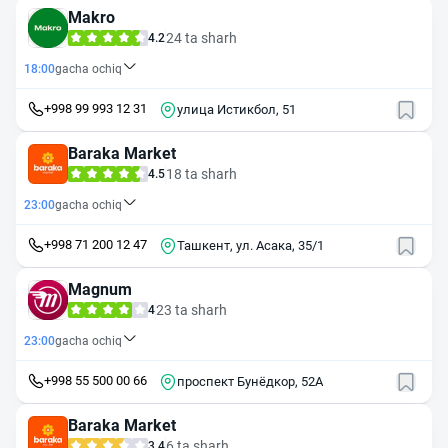
Makro
24 ta sharh
4.2
18:00
gacha ochiq
+998 99 993 12 31
улица Истикбол, 51
Baraka Market
18 ta sharh
4.5
23:00
gacha ochiq
+998 71 200 12 47
Ташкент, ул. Асака, 35/1
Magnum
23 ta sharh
4
23:00
gacha ochiq
+998 55 500 00 66
проспект Бунёдкор, 52А
Baraka Market
6 ta sharh
3.4