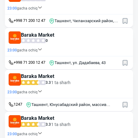
23:00
gacha ochiq
+998 71 200 12 47
Ташкент, Чиланзарский район,
массив Чиланзор, квартал 20Д,
1Б
Baraka Market
0
23:00
gacha ochiq
+998 71 200 12 47
Ташкент, ул. Дадабаева, 43
Baraka Market
1 ta sharh
3.3
23:00
gacha ochiq
1247
Ташкент, Юнусабадский район, массив
Юнусабад, 2-й квартал, 26А
Baraka Market
1 ta sharh
3.3
23:00
gacha ochiq