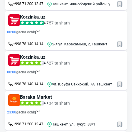
+998 71 200 12 47
Ташкент, Яшнободский район, ул.
Курувчилар, 28/1
Korzinka.uz
57 ta sharh
4.7
00:00
gacha ochiq
+998 78 140 14 14
2-я ул. Каракамыш, 2, Ташкент
Korzinka.uz
27 ta sharh
4.5
00:00
gacha ochiq
+998 78 140 14 14
ул. Юсуфа Саккокий, 7А, Ташкент
Baraka Market
34 ta sharh
4.1
23:00
gacha ochiq
+998 71 200 12 47
Ташкент, ул. Нукус, 88/1