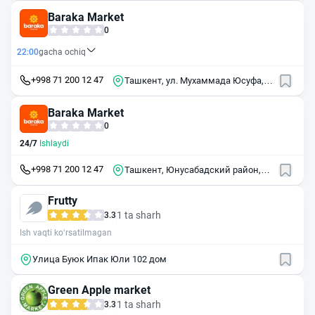
Baraka Market
0
22:00
gacha ochiq
+998 71 200 12 47
Ташкент, ул. Мухаммада Юсуфа,
39
Baraka Market
0
24/7
Ishlaydi
+998 71 200 12 47
Ташкент, Юнусабадский район,
массив Юнусабад, 4-й квартал,
28А
Frutty
1 ta sharh
3.3
Ish vaqti ko‘rsatilmagan
Улица Буюк Ипак Юли 102 дом
Green Apple market
1 ta sharh
3.3