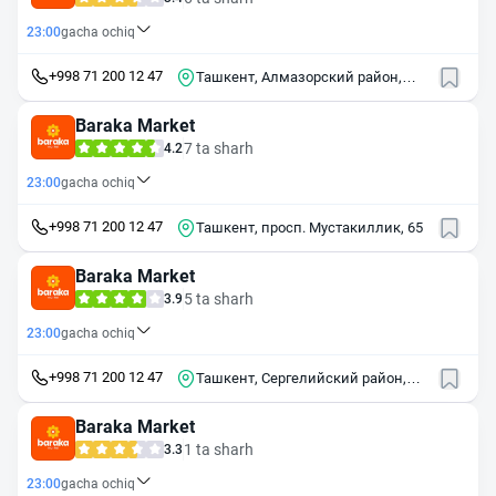
23:00
gacha ochiq
+998 71 200 12 47
Ташкент, Алмазорский район,
массив Олимпия, 7
Baraka Market
7 ta sharh
4.2
23:00
gacha ochiq
+998 71 200 12 47
Ташкент, просп. Мустакиллик, 65
Baraka Market
5 ta sharh
3.9
23:00
gacha ochiq
+998 71 200 12 47
Ташкент, Сергелийский район,
массив Куйлюк, 7-й квартал, 2
Baraka Market
1 ta sharh
3.3
23:00
gacha ochiq