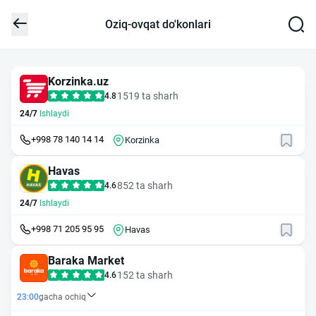
Oziq-ovqat do'konlari
Korzinka.uz
1519 ta sharh
4.8
24/7
Ishlaydi
+998 78 140 14 14
Korzinka
Havas
852 ta sharh
4.6
24/7
Ishlaydi
+998 71 205 95 95
Havas
Baraka Market
152 ta sharh
4.6
23:00
gacha ochiq