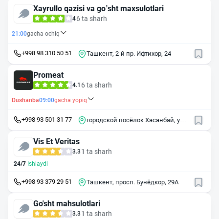
Xayrullo qazisi va go’sht maxsulotlari
6 ta sharh
4
21:00
gacha ochiq
+998 98 310 50 51
Ташкент, 2-й пр. Ифтихор, 24
Promeat
6 ta sharh
4.1
Dushanba
09:00
gacha yopiq
+998 93 501 31 77
городской посёлок Хасанбай, ул.
Юкори Хасанбой, 26
Vis Et Veritas
1 ta sharh
3.3
24/7
Ishlaydi
+998 93 379 29 51
Ташкент, просп. Бунёдкор, 29А
Go'sht mahsulotlari
1 ta sharh
3.3