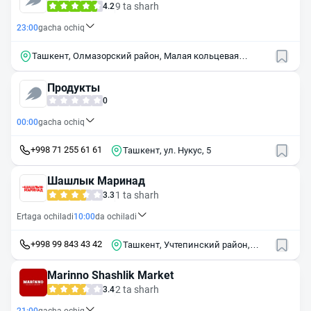
9 ta sharh
4.2
23:00
gacha ochiq
Ташкент, Олмазорский район, Малая кольцевая
дорога, 10
Продукты
0
00:00
gacha ochiq
+998 71 255 61 61
Ташкент, ул. Нукус, 5
Шашлык Маринад
1 ta sharh
3.3
Ertaga ochiladi
10:00
da ochiladi
+998 99 843 43 42
Ташкент, Учтепинский район,
Малая кольцевая дорога, 98
Marinno Shashlik Market
2 ta sharh
3.4