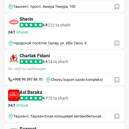
Ташкент, просп. Амира Темура, 100
Sherin
222 ta sharh
4.8
24/7
Ishlaydi
городской посёлок Салар, ул. Ибн Сино, 9
Chartak Fidani
34 ta sharh
4.6
Ish vaqti ko‘rsatilmagan
+998 99 397 86 70
Chorsu buyum savdo kompleksi
Asl Baraka
70 ta sharh
4.7
24/7
Ishlaydi
Ташкент, Ташкентская кольцевая автомобильная
дорога, 7А/9
Saxovat