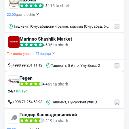
116 ta sharh
4.8
22:00
gacha ochiq
Ташкент, Юнусабадский район, массив Юнусабад, 5-й
квартал, 1
Marinno Shashlik Market
35 ta sharh
4.6
Tez orada yopiladi
27
daqiqa
+998 99 201 11 12
Ташкент, 5-й пр. Улугбека, 2
Tegen
63 ta sharh
4.4
24/7
Ishlaydi
+998 71 254 53 93
Ташкент, Нукусская улица
Тандир Кашкадарьинский
19 ta sharh
4.4