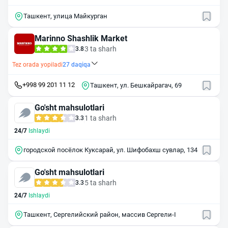
Ташкент, улица Майкурган
Marinno Shashlik Market
3 ta sharh
3.8
Tez orada yopiladi
27
daqiqa
+998 99 201 11 12
Ташкент, ул. Бешкайрагач, 69
Go'sht mahsulotlari
1 ta sharh
3.3
24/7
Ishlaydi
городской посёлок Куксарай, ул. Шифобахш сувлар, 134
Go'sht mahsulotlari
5 ta sharh
3.3
24/7
Ishlaydi
Ташкент, Сергелийский район, массив Сергели-I