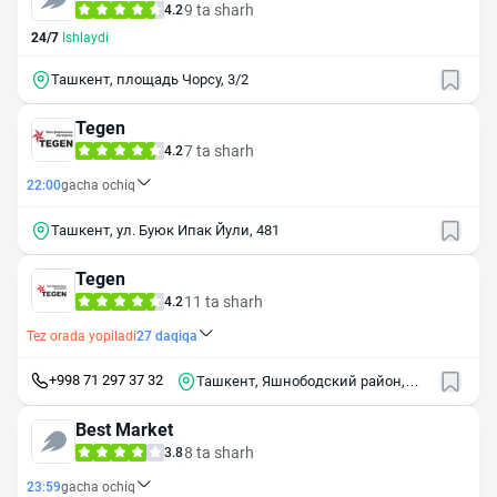
9 ta sharh
4.2
24/7
Ishlaydi
Ташкент, площадь Чорсу, 3/2
Tegen
7 ta sharh
4.2
22:00
gacha ochiq
Ташкент, ул. Буюк Ипак Йули, 481
Tegen
11 ta sharh
4.2
Tez orada yopiladi
27
daqiqa
+998 71 297 37 32
Ташкент, Яшнободский район,
улица Бирлашган
Best Market
8 ta sharh
3.8
23:59
gacha ochiq