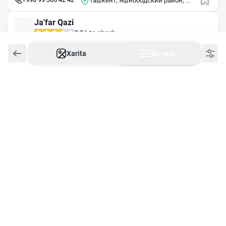
Ташкент, Яшнободский район,
махалля Парвоз
Ja'far Qazi
1 ta sharh
3.3
23:00
gacha ochiq
Xarita
Roʻyxat
+998 97 748 04 02
Ташкент, ул. Фараби, 242
Мясо
2 ta sharh
3.4
Ertaga ochiladi
09:00
da ochiladi
Ташкент, Шайхантахурский район, улица Джар арык
Стейк-хаус Мясной
2 ta sharh
3.3
00:00
gacha ochiq
+998 78 148 10 01
Ташкент, ул. Шота Руставели, 13А