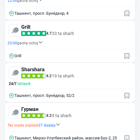
22:00
gacha ochiq
Ташкент, просп. Бунёдкор, 4
Grill
33 ta sharh
4.7
23:00
gacha ochiq
Grill
Sharshara
19 ta sharh
4.2
24/7
Ishlaydi
Ташкент, просп. Бунёдкор, 52/2
Гурман
9 ta sharh
4.2
Tez orada yopiladi
27
daqiqa
Ташкент, Мирзо-Улугбекский район, массив Буз-2, 25