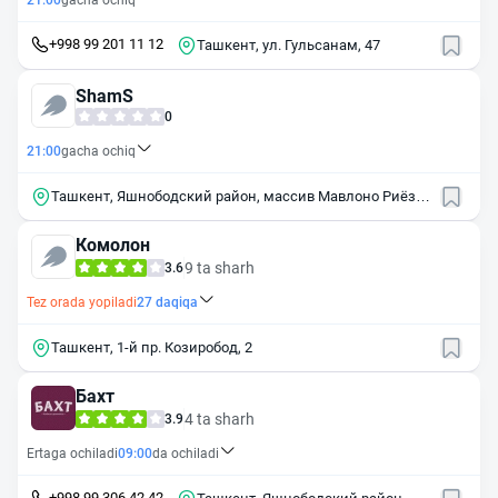
21:00
gacha ochiq
+998 99 201 11 12
Ташкент, ул. Гульсанам, 47
ShamS
0
21:00
gacha ochiq
Ташкент, Яшнободский район, массив Мавлоно Риёзи,
30В
Комолон
9 ta sharh
3.6
Tez orada yopiladi
27
daqiqa
Ташкент, 1-й пр. Козиробод, 2
Бахт
4 ta sharh
3.9
Ertaga ochiladi
09:00
da ochiladi
+998 99 306 42 42