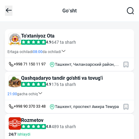
Go‘sht
To'xtaniyoz Ota
647 ta sharh
4.9
Ertaga ochiladi
08:00
da ochiladi
+998 71 150 11 97
Ташкент, Чиланзарский район,
массив Чиланзор, 7-й квартал, 60
Qashqadaryo tandir go'shti va tovug'i
176 ta sharh
4.9
21:00
gacha ochiq
+998 90 370 33 48
Ташкент, проспект Амира Темура
Rozmetov
489 ta sharh
4.8
24/7
Ishlaydi