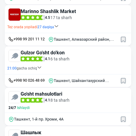
Marinno Shashlik Market
17 ta sharh
4.5
Tez orada yopiladi
27
daqiqa
+998 99 201 11 12
Ташкент, Алмазарский район,
Малая кольцевая дорога, 72А
Gulzor Go'sht do'kon
6 ta sharh
4.1
21:00
gacha ochiq
+998 90 026 48 69
Ташкент, Шайхантахурский
район, Малая кольцевая дорога
Go'sht mahsulotlari
8 ta sharh
4.1
24/7
Ishlaydi
Ташкент, 1-й пр. Хроми, 4А
Шашлык