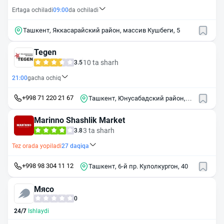
Ertaga ochiladi
09:00
da ochiladi
Ташкент, Яккасарайский район, массив Кушбеги, 5
Tegen
10 ta sharh
3.5
21:00
gacha ochiq
+998 71 220 21 67
Ташкент, Юнусабадский район,
массив Юнусабад, 11-й квартал, 8
Marinno Shashlik Market
3 ta sharh
3.8
Tez orada yopiladi
27
daqiqa
+998 98 304 11 12
Ташкент, 6-й пр. Кулолкургон, 40
Мясо
0
24/7
Ishlaydi