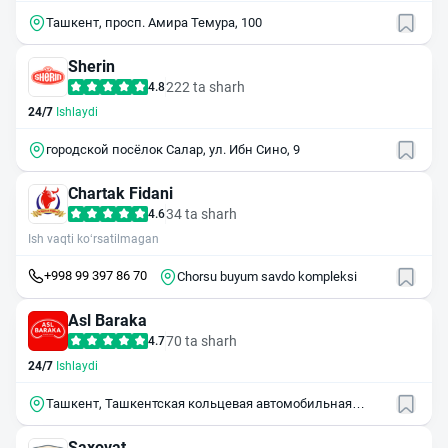
Ташкент, просп. Амира Темура, 100
Sherin
222 ta sharh
4.8
24/7
Ishlaydi
городской посёлок Салар, ул. Ибн Сино, 9
Chartak Fidani
34 ta sharh
4.6
Ish vaqti ko‘rsatilmagan
+998 99 397 86 70
Chorsu buyum savdo kompleksi
Asl Baraka
70 ta sharh
4.7
24/7
Ishlaydi
Ташкент, Ташкентская кольцевая автомобильная
дорога, 7А/9
Saxovat