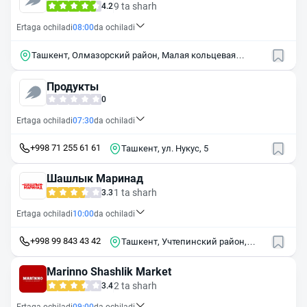
9 ta sharh
4.2
Ertaga ochiladi
08:00
da ochiladi
Ташкент, Олмазорский район, Малая кольцевая
дорога, 10
Продукты
0
Ertaga ochiladi
07:30
da ochiladi
+998 71 255 61 61
Ташкент, ул. Нукус, 5
Шашлык Маринад
1 ta sharh
3.3
Ertaga ochiladi
10:00
da ochiladi
+998 99 843 43 42
Ташкент, Учтепинский район,
Малая кольцевая дорога, 98
Marinno Shashlik Market
2 ta sharh
3.4