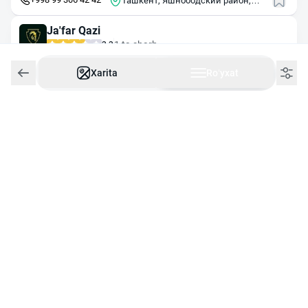
Ташкент, Яшнободский район,
махалля Парвоз
Ja'far Qazi
1 ta sharh
3.3
Ertaga ochiladi
10:00
da ochiladi
Xarita
Roʻyxat
+998 97 748 04 02
Ташкент, ул. Фараби, 242
Мясо
2 ta sharh
3.4
Ertaga ochiladi
09:00
da ochiladi
Ташкент, Шайхантахурский район, улица Джар арык
Стейк-хаус Мясной
2 ta sharh
3.3
Ertaga ochiladi
11:00
da ochiladi
+998 78 148 10 01
Ташкент, ул. Шота Руставели, 13А