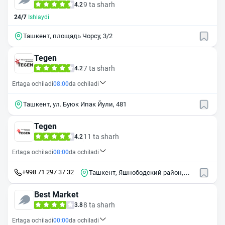
9 ta sharh
4.2
24/7
Ishlaydi
Ташкент, площадь Чорсу, 3/2
Tegen
7 ta sharh
4.2
Ertaga ochiladi
08:00
da ochiladi
Ташкент, ул. Буюк Ипак Йули, 481
Tegen
11 ta sharh
4.2
Ertaga ochiladi
08:00
da ochiladi
+998 71 297 37 32
Ташкент, Яшнободский район,
улица Бирлашган
Best Market
8 ta sharh
3.8
Ertaga ochiladi
00:00
da ochiladi