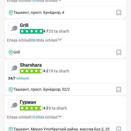
Ertaga ochiladi
10:00
da ochiladi
Ташкент, просп. Бунёдкор, 4
Grill
33 ta sharh
4.7
Ertaga ochiladi
08:00
da ochiladi
Grill
Sharshara
19 ta sharh
4.2
24/7
Ishlaydi
Ташкент, просп. Бунёдкор, 52/2
Гурман
9 ta sharh
4.2
Ertaga ochiladi
10:00
da ochiladi
Ташкент, Мирзо-Улугбекский район, массив Буз-2, 25