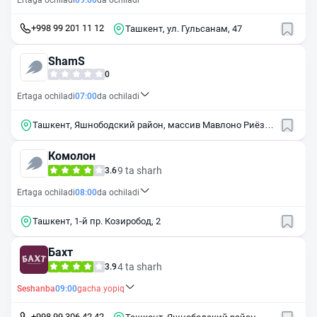
Ertaga ochiladi
09:00
da ochiladi
+998 99 201 11 12
Ташкент, ул. Гульсанам, 47
ShamS
0
Ertaga ochiladi
07:00
da ochiladi
Ташкент, Яшнободский район, массив Мавлоно Риёзи,
30В
Комолон
9 ta sharh
3.6
Ertaga ochiladi
08:00
da ochiladi
Ташкент, 1-й пр. Козиробод, 2
Бахт
4 ta sharh
3.9
Seshanba
09:00
gacha yopiq
+998 99 306 42 42