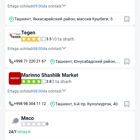
Ertaga ochiladi
09:00
da ochiladi
Ташкент, Яккасарайский район, массив Кушбеги, 5
Tegen
10 ta sharh
3.5
Ertaga ochiladi
08:00
da ochiladi
+998 71 220 21 67
Ташкент, Юнусабадский район,
массив Юнусабад, 11-й квартал, 8
Marinno Shashlik Market
3 ta sharh
3.8
Ertaga ochiladi
08:00
da ochiladi
+998 98 304 11 12
Ташкент, 6-й пр. Кулолкургон, 40
Мясо
0
24/7
Ishlaydi