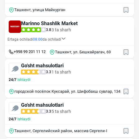
Ташкент, улица Майкурган
Marinno Shashlik Market
3 ta sharh
3.8
Ertaga ochiladi
08:00
da ochiladi
+998 99 201 11 12
Ташкент, ул. Бешкайрагач, 69
Go'sht mahsulotlari
1 ta sharh
3.3
24/7
Ishlaydi
городской посёлок Куксарай, ул. Шифобахш сувлар, 134
Go'sht mahsulotlari
5 ta sharh
3.3
24/7
Ishlaydi
Ташкент, Сергелийский район, массив Сергели-I