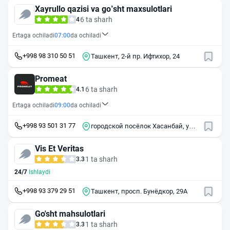
Xayrullo qazisi va go’sht maxsulotlari
6 ta sharh
4
Ertaga ochiladi
07:00
da ochiladi
+998 98 310 50 51
Ташкент, 2-й пр. Ифтихор, 24
Promeat
6 ta sharh
4.1
Ertaga ochiladi
09:00
da ochiladi
+998 93 501 31 77
городской посёлок Хасанбай, ул.
Юкори Хасанбой, 26
Vis Et Veritas
1 ta sharh
3.3
24/7
Ishlaydi
+998 93 379 29 51
Ташкент, просп. Бунёдкор, 29А
Go'sht mahsulotlari
1 ta sharh
3.3