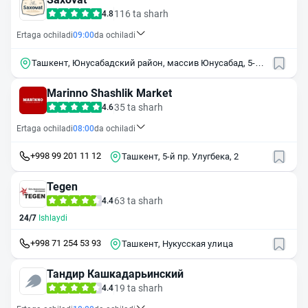
116 ta sharh
4.8
Ertaga ochiladi
09:00
da ochiladi
Ташкент, Юнусабадский район, массив Юнусабад, 5-й
квартал, 1
Marinno Shashlik Market
35 ta sharh
4.6
Ertaga ochiladi
08:00
da ochiladi
+998 99 201 11 12
Ташкент, 5-й пр. Улугбека, 2
Tegen
63 ta sharh
4.4
24/7
Ishlaydi
+998 71 254 53 93
Ташкент, Нукусская улица
Тандир Кашкадарьинский
19 ta sharh
4.4