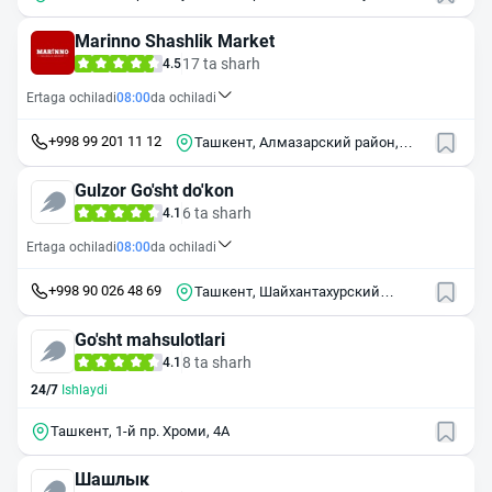
Marinno Shashlik Market
17 ta sharh
4.5
Ertaga ochiladi
08:00
da ochiladi
+998 99 201 11 12
Ташкент, Алмазарский район,
Малая кольцевая дорога, 72А
Gulzor Go'sht do'kon
6 ta sharh
4.1
Ertaga ochiladi
08:00
da ochiladi
+998 90 026 48 69
Ташкент, Шайхантахурский
район, Малая кольцевая дорога
Go'sht mahsulotlari
8 ta sharh
4.1
24/7
Ishlaydi
Ташкент, 1-й пр. Хроми, 4А
Шашлык