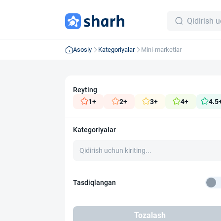
Asosiy
Kategoriyalar
Mini-marketlar
Reyting
1+
2+
3+
4+
4.5
Kategoriyalar
Tasdiqlangan
Tozalash