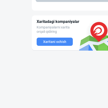
Xaritadagi kompaniyalar
Kompaniyalarni xarita
orqali qidiring
Xaritani ochish