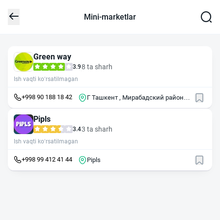
Mini-marketlar
Green way
8 ta sharh
3.9
Ish vaqti ko‘rsatilmagan
+998 90 188 18 42
Г Ташкент , Мирабадский район ,
ул Шахриабз , 1
Pipls
3 ta sharh
3.4
Ish vaqti ko‘rsatilmagan
+998 99 412 41 44
Pipls