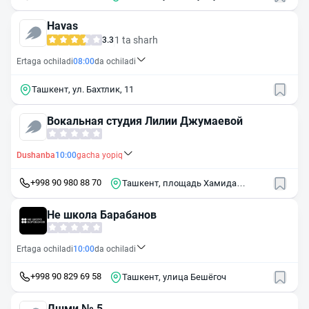
Havas
1 ta sharh
3.3
Ertaga ochiladi
08:00
da ochiladi
Ташкент, ул. Бахтлик, 11
Вокальная студия Лилии Джумаевой
Dushanba
10:00
gacha yopiq
+998 90 980 88 70
Ташкент, площадь Хамида
Алимджана, 13А
Не школа Барабанов
Ertaga ochiladi
10:00
da ochiladi
+998 90 829 69 58
Ташкент, улица Бешёгоч
Дшми № 5