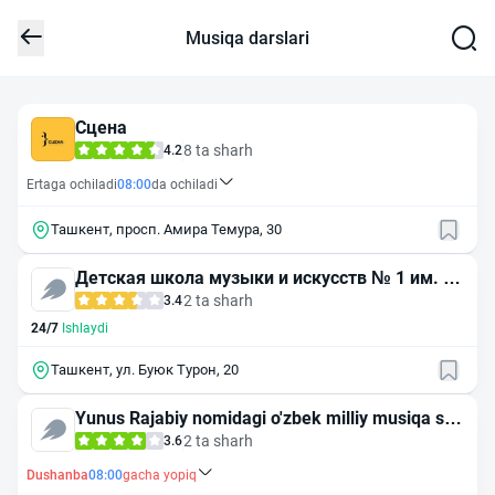
Musiqa darslari
Сцена
8 ta sharh
4.2
Ertaga ochiladi
08:00
da ochiladi
Ташкент, просп. Амира Темура, 30
Детская школа музыки и искусств № 1 им. т.
садыкова
2 ta sharh
3.4
24/7
Ishlaydi
Ташкент, ул. Буюк Турон, 20
Yunus Rajabiy nomidagi o'zbek milliy musiqa san
a'ti instituti
2 ta sharh
3.6
Dushanba
08:00
gacha yopiq