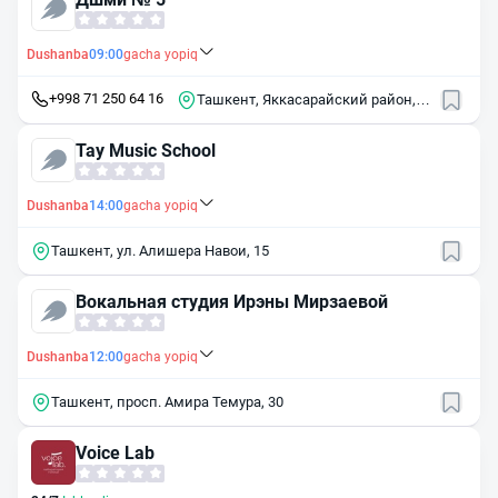
Dushanba
09:00
gacha yopiq
+998 71 250 64 16
Ташкент, Яккасарайский район,
массив Кушбеги, 24А
Tay Music School
Dushanba
14:00
gacha yopiq
Ташкент, ул. Алишера Навои, 15
Вокальная студия Ирэны Мирзаевой
Dushanba
12:00
gacha yopiq
Ташкент, просп. Амира Темура, 30
Voice Lab