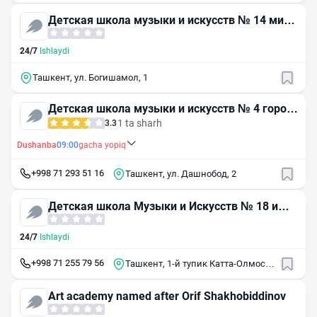
Детская школа музыки и искусств № 14 мирз
о-улугбекского района
24/7
Ishlaydi
Ташкент, ул. Богишамол, 1
Детская школа музыки и искусств № 4 город
а Ташкента
1 ta sharh
3.3
Dushanba
09:00
gacha yopiq
+998 71 293 51 16
Ташкент, ул. Дашнобод, 2
Детская школа Музыки и Искусств № 18 им.
П. И. Чайковского
24/7
Ishlaydi
+998 71 255 79 56
Ташкент, 1-й тупик Катта-Олмос,
17А
Art academy named after Orif Shakhobiddinov