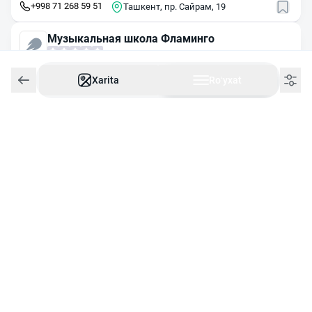
+998 71 268 59 51
Ташкент, пр. Сайрам, 19
Музыкальная школа Фламинго
24/7
Ishlaydi
Xarita
Roʻyxat
Ташкент, ул. Мирзо Улугбека, 43/1
Play&Sing
24/7
Ishlaydi
Ташкент, ул. Шота Руставели, 17
Nota
Dushanba
11:00
gacha yopiq
Ташкент, ул. Истикбол, 36
Нота