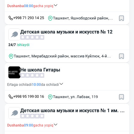
Dushanba
08:00
gacha yopiq
+998 71 293 14 25
Ташкент, Яшнободский район,
массив Тузель, 1-й квартал
Детская школа музыки и искусств № 12
24/7
Ishlaydi
Ташкент, Мирабадский район, массив Куйлюк, 4-й
квартал, 33А
Не школа Гитары
Ertaga ochiladi
10:00
da ochiladi
+998 95 199 00 16
Ташкент, ул. Лабзак, 119
Детская школа музыки и искусств № 1 им. Т.
Садыкова
Dushanba
09:00
gacha yopiq