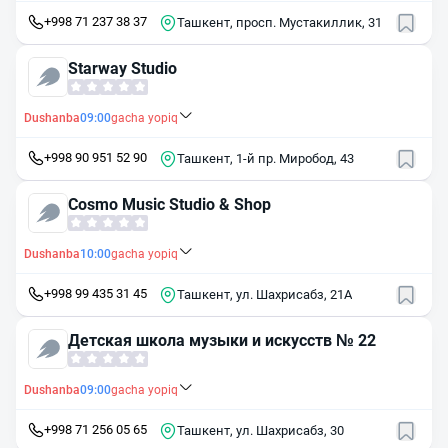
+998 71 237 38 37
Ташкент, просп. Мустакиллик, 31
Starway Studio
Dushanba
09:00
gacha yopiq
+998 90 951 52 90
Ташкент, 1-й пр. Миробод, 43
Cosmo Music Studio & Shop
Dushanba
10:00
gacha yopiq
+998 99 435 31 45
Ташкент, ул. Шахрисабз, 21A
Детская школа музыки и искусств № 22
Dushanba
09:00
gacha yopiq
+998 71 256 05 65
Ташкент, ул. Шахрисабз, 30