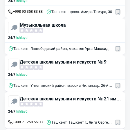
24/7
Ishlaydi
+998 90 358 83 88
Ташкент, просп. Амира Темура, 30
Музыкальная школа
24/7
Ishlaydi
Ташкент, Яшнободский район, махалля Урта-Масжид
Детская школа музыки и искусств № 9
24/7
Ishlaydi
Ташкент, Учтепинский район, массив Чиланзар, 26-й
квартал, 44А
Детская школа музыки и искусств № 21 им.
б. иноятова
24/7
Ishlaydi
+998 71 258 56 03
Ташкент, Ташкент г., Янги Сергели
Йули улица, 20