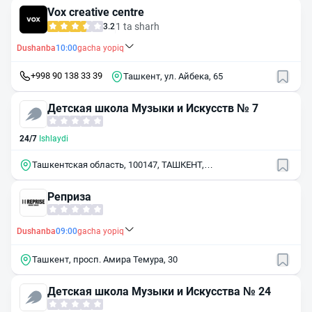
Vox creative centre
1 ta sharh
3.2
Dushanba
10:00
gacha yopiq
+998 90 138 33 39
Ташкент, ул. Айбека, 65
Детская школа Музыки и Искусств № 7
24/7
Ishlaydi
Ташкентская область, 100147, ТАШКЕНТ,
ЯШНОБОДСКИЙ (бывш. ХАМЗИНСКИЙ) р-н, пр. 2-й
МУСАХАНОВА, 13 А
Реприза
Dushanba
09:00
gacha yopiq
Ташкент, просп. Амира Темура, 30
Детская школа Музыки и Искусства № 24