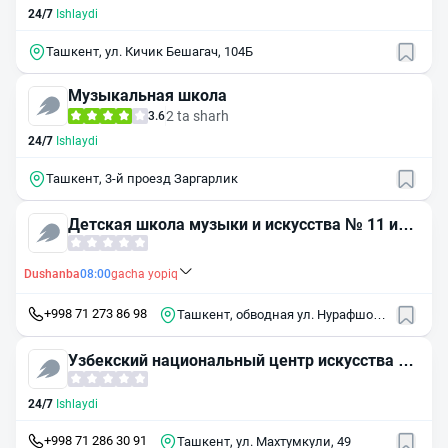
24/7
Ishlaydi
Ташкент, ул. Кичик Бешагач, 104Б
Музыкальная школа
2 ta sharh
3.6
24/7
Ishlaydi
Ташкент, 3-й проезд Заргарлик
Детская школа музыки и искусства № 11 им.
Мухтара Ашрафи
Dushanba
08:00
gacha yopiq
+998 71 273 86 98
Ташкент, обводная ул. Нурафшон,
1
Узбекский национальный центр искусства М
аком
24/7
Ishlaydi
+998 71 286 30 91
Ташкент, ул. Махтумкули, 49