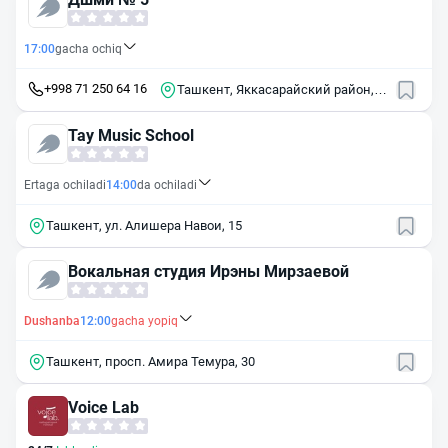
17:00
gacha ochiq
+998 71 250 64 16
Ташкент, Яккасарайский район,
массив Кушбеги, 24А
Tay Music School
Ertaga ochiladi
14:00
da ochiladi
Ташкент, ул. Алишера Навои, 15
Вокальная студия Ирэны Мирзаевой
Dushanba
12:00
gacha yopiq
Ташкент, просп. Амира Темура, 30
Voice Lab