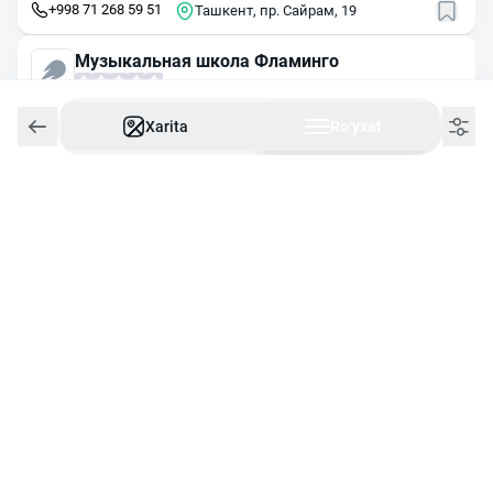
+998 71 268 59 51
Ташкент, пр. Сайрам, 19
Музыкальная школа Фламинго
24/7
Ishlaydi
Xarita
Roʻyxat
Ташкент, ул. Мирзо Улугбека, 43/1
Play&Sing
24/7
Ishlaydi
Ташкент, ул. Шота Руставели, 17
Nota
Ertaga ochiladi
11:00
da ochiladi
Ташкент, ул. Истикбол, 36
Нота