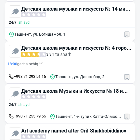
Детская школа музыки и искусств № 14 мирз
о-улугбекского района
24/7
Ishlaydi
Ташкент, ул. Богишамол, 1
Детская школа музыки и искусств № 4 город
а Ташкента
1 ta sharh
3.3
18:00
gacha ochiq
+998 71 293 51 16
Ташкент, ул. Дашнобод, 2
Детская школа Музыки и Искусств № 18 им.
П. И. Чайковского
24/7
Ishlaydi
+998 71 255 79 56
Ташкент, 1-й тупик Катта-Олмос,
17А
Art academy named after Orif Shakhobiddinov