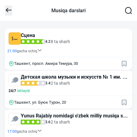
Musiqa darslari
Сцена
8 ta sharh
4.2
21:00
gacha ochiq
Ташкент, просп. Амира Темура, 30
Детская школа музыки и искусств № 1 им. т.
садыкова
2 ta sharh
3.4
24/7
Ishlaydi
Ташкент, ул. Буюк Турон, 20
Yunus Rajabiy nomidagi o'zbek milliy musiqa san
a'ti instituti
2 ta sharh
3.6
17:00
gacha ochiq