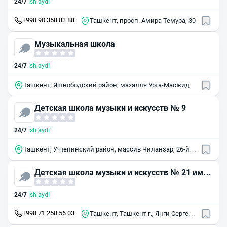
24/7
Ishlaydi
+998 90 358 83 88
Ташкент, просп. Амира Темура, 30
Музыкальная школа
24/7
Ishlaydi
Ташкент, Яшнободский район, махалля Урта-Масжид
Детская школа музыки и искусств № 9
24/7
Ishlaydi
Ташкент, Учтепинский район, массив Чиланзар, 26-й
квартал, 44А
Детская школа музыки и искусств № 21 им.
б. иноятова
24/7
Ishlaydi
+998 71 258 56 03
Ташкент, Ташкент г., Янги Сергели
Йули улица, 20