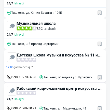
24/7
Ishlaydi
Ташкент, ул. Кичик Бешагач, 104Б
Музыкальная школа
2 ta sharh
3.6
24/7
Ishlaydi
Ташкент, 3-й проезд Заргарлик
Детская школа музыки и искусства № 11 им.
Мухтара Ашрафи
17:00
gacha ochiq
+998 71 273 86 98
Ташкент, обводная ул. Нурафшон,
1
Узбекский национальный центр искусства М
аком
24/7
Ishlaydi
+998 71 286 30 91
Ташкент, ул. Махтумкули, 49