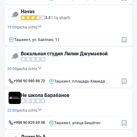
Havas
1 ta sharh
3.3
19:00
gacha ochiq
Ташкент, ул. Бахтлик, 11
Вокальная студия Лилии Джумаевой
20:00
gacha ochiq
+998 90 980 88 70
Ташкент, площадь Хамида
Алимджана, 13А
Не школа Барабанов
22:00
gacha ochiq
+998 90 829 69 58
Ташкент, улица Бешёгоч
Дшми № 5