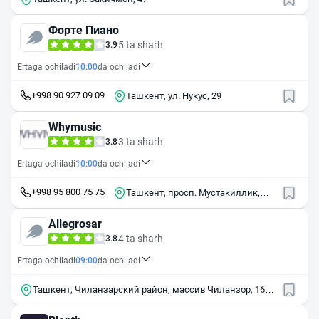
Форте Пиано
5 ta sharh
3.9
Ertaga ochiladi
10:00
da ochiladi
+998 90 927 09 09
Ташкент, ул. Нукус, 29
Whymusic
3 ta sharh
3.8
Ertaga ochiladi
10:00
da ochiladi
+998 95 800 75 75
Ташкент, просп. Мустакиллик,
59A
Allegrosar
4 ta sharh
3.8
Ertaga ochiladi
09:00
da ochiladi
Ташкент, Чиланзарский район, массив Чиланзор, 16-й
квартал, 17