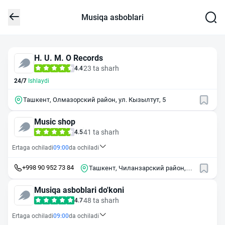
Musiqa asboblari
H. U. M. O Records
23 ta sharh
4.4
24/7
Ishlaydi
Ташкент, Олмазорский район, ул. Кызылтут, 5
Music shop
41 ta sharh
4.5
Ertaga ochiladi
09:00
da ochiladi
+998 90 952 73 84
Ташкент, Чиланзарский район,
массив Чиланзор, 16-й квартал,
17
Musiqa asboblari do'koni
48 ta sharh
4.7
Ertaga ochiladi
09:00
da ochiladi