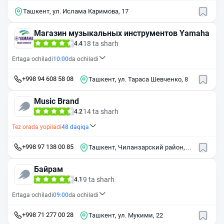
Ташкент, ул. Ислама Каримова, 17
Магазин музыкальных инструментов Yamaha
18 ta sharh
4.4
Ertaga ochiladi
10:00
da ochiladi
+998 94 608 58 08
Ташкент, ул. Тараса Шевченко, 8
Music Brand
14 ta sharh
4.2
Tez orada yopiladi
48
daqiqa
+998 97 138 00 85
Ташкент, Чиланзарский район,
массив Чиланзор, 16-й квартал,
24
Байрам
9 ta sharh
4.1
Ertaga ochiladi
09:00
da ochiladi
+998 71 277 00 28
Ташкент, ул. Мукими, 22