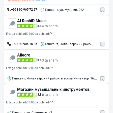
+998 90 965 72 27
Ташкент, ул. Мукими, 98А
Al RashiD Music
4 ta sharh
3.8
Ertaga ochiladi
08:00
da ochiladi
+998 90 906 15 25
Ташкент, Чиланзарский район,
массив Чиланзор, 18-й квартал, 1
Allegro
3 ta sharh
3.8
Ertaga ochiladi
09:00
da ochiladi
Ташкент, Чиланзарский район, массив Чиланзор, 16-й
квартал, 24
Магазин музыкальных инструментов
6 ta sharh
3.8
Ertaga ochiladi
09:00
da ochiladi
Ташкент, ул. Сакичмон, 47