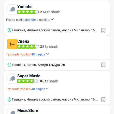
Yamaha
14 ta sharh
4.2
Ertaga ochiladi
09:00
da ochiladi
Ташкент, Чиланзарский район, массив Чиланзор, 16-й
квартал, 17
Сцена
8 ta sharh
4.2
Tez orada yopiladi
48
daqiqa
Ташкент, просп. Амира Темура, 30
Super Music
6 ta sharh
3.8
Tez orada yopiladi
48
daqiqa
Ташкент, Чиланзарский район, массив Чиланзор, 16-й
квартал, 19
MusicStore