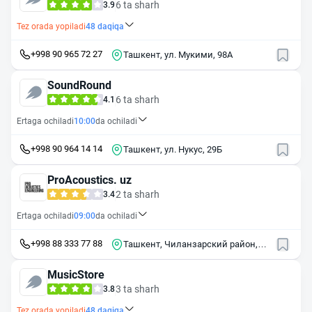
6 ta sharh
3.9
Tez orada yopiladi
48
daqiqa
+998 90 965 72 27
Ташкент, ул. Мукими, 98А
SoundRound
6 ta sharh
4.1
Ertaga ochiladi
10:00
da ochiladi
+998 90 964 14 14
Ташкент, ул. Нукус, 29Б
ProAcoustics. uz
2 ta sharh
3.4
Ertaga ochiladi
09:00
da ochiladi
+998 88 333 77 88
Ташкент, Чиланзарский район,
массив Чиланзор, 16-й квартал,
17
MusicStore
3 ta sharh
3.8
Tez orada yopiladi
48
daqiqa