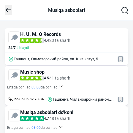
Musiqa asboblari
H. U. M. O Records
23 ta sharh
4.4
24/7
Ishlaydi
Ташкент, Олмазорский район, ул. Кызылтут, 5
Music shop
41 ta sharh
4.5
Ertaga ochiladi
09:00
da ochiladi
+998 90 952 73 84
Ташкент, Чиланзарский район,
массив Чиланзор, 16-й квартал,
17
Musiqa asboblari do'koni
48 ta sharh
4.7
Ertaga ochiladi
09:00
da ochiladi