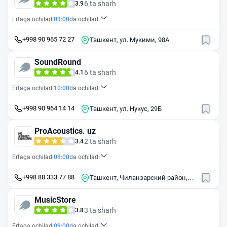
6 ta sharh
3.9
Ertaga ochiladi
09:00
da ochiladi
+998 90 965 72 27
Ташкент, ул. Мукими, 98А
SoundRound
6 ta sharh
4.1
Ertaga ochiladi
10:00
da ochiladi
+998 90 964 14 14
Ташкент, ул. Нукус, 29Б
ProAcoustics. uz
2 ta sharh
3.4
Ertaga ochiladi
09:00
da ochiladi
+998 88 333 77 88
Ташкент, Чиланзарский район,
массив Чиланзор, 16-й квартал,
17
MusicStore
3 ta sharh
3.8
Ertaga ochiladi
09:00
da ochiladi