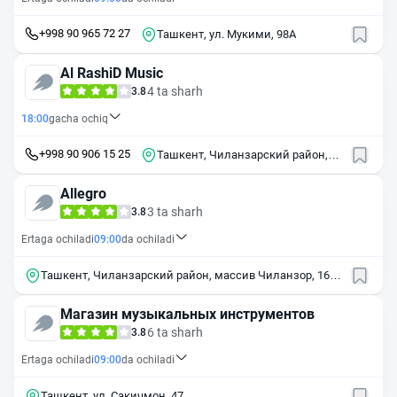
+998 90 965 72 27
Ташкент, ул. Мукими, 98А
Al RashiD Music
4 ta sharh
3.8
18:00
gacha ochiq
+998 90 906 15 25
Ташкент, Чиланзарский район,
массив Чиланзор, 18-й квартал, 1
Allegro
3 ta sharh
3.8
Ertaga ochiladi
09:00
da ochiladi
Ташкент, Чиланзарский район, массив Чиланзор, 16-й
квартал, 24
Магазин музыкальных инструментов
6 ta sharh
3.8
Ertaga ochiladi
09:00
da ochiladi
Ташкент, ул. Сакичмон, 47