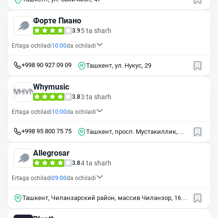
Форте Пиано
5 ta sharh
3.9
Ertaga ochiladi
10:00
da ochiladi
+998 90 927 09 09
Ташкент, ул. Нукус, 29
Whymusic
3 ta sharh
3.8
Ertaga ochiladi
10:00
da ochiladi
+998 95 800 75 75
Ташкент, просп. Мустакиллик,
59A
Allegrosar
4 ta sharh
3.8
Ertaga ochiladi
09:00
da ochiladi
Ташкент, Чиланзарский район, массив Чиланзор, 16-й
квартал, 17