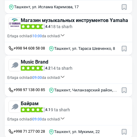
Ташкент, ул. Ислама Каримова, 17
Магазин музыкальных инструментов Yamaha
18 ta sharh
4.4
Ertaga ochiladi
10:00
da ochiladi
+998 94 608 58 08
Ташкент, ул. Тараса Шевченко, 8
Music Brand
14 ta sharh
4.2
Ertaga ochiladi
09:00
da ochiladi
+998 97 138 00 85
Ташкент, Чиланзарский район,
массив Чиланзор, 16-й квартал,
24
Байрам
9 ta sharh
4.1
Ertaga ochiladi
09:00
da ochiladi
+998 71 277 00 28
Ташкент, ул. Мукими, 22