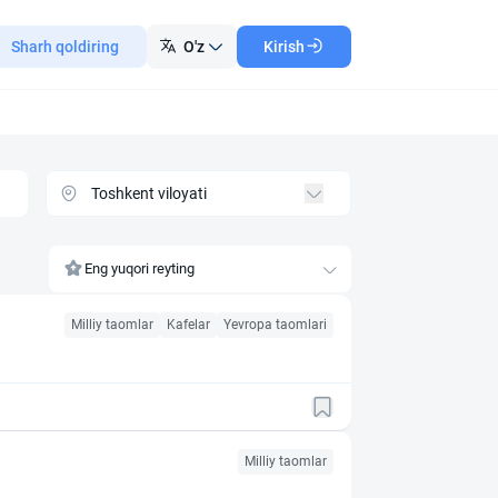
Sharh qoldiring
O'z
Kirish
Eng yuqori reyting
Milliy taomlar
Kafelar
Yevropa taomlari
Milliy taomlar