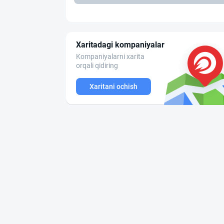
Xaritadagi kompaniyalar
Kompaniyalarni xarita
orqali qidiring
Xaritani ochish