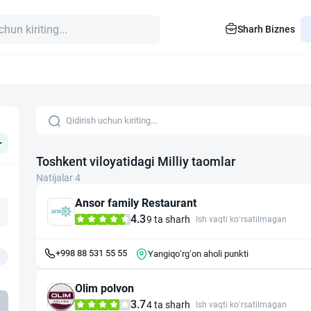
Sharh Biznes
+
Toshkent viloyatidagi Milliy taomlar
Natijalar 4
Ansor family Restaurant
4.3
9 ta sharh
Ish vaqti ko‘rsatilmagan
+998 88 531 55 55
Yangiqoʻrgʻon aholi punkti
Olim polvon
3.7
4 ta sharh
Ish vaqti ko‘rsatilmagan