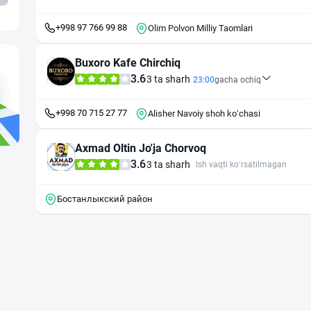
+998 97 766 99 88
Olim Polvon Milliy Taomlari
Buxoro Kafe Chirchiq
3.6
3 ta sharh
23:00
gacha ochiq
+998 70 715 27 77
Alisher Navoiy shoh koʻchasi
Axmad Oltin Jo'ja Chorvoq
3.6
3 ta sharh
Ish vaqti ko‘rsatilmagan
Бостанлыкский район