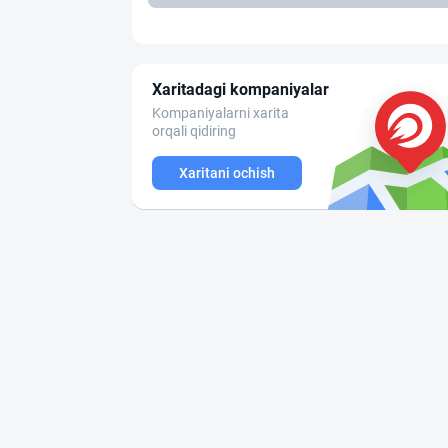
Xaritadagi kompaniyalar
Kompaniyalarni xarita
orqali qidiring
Xaritani ochish