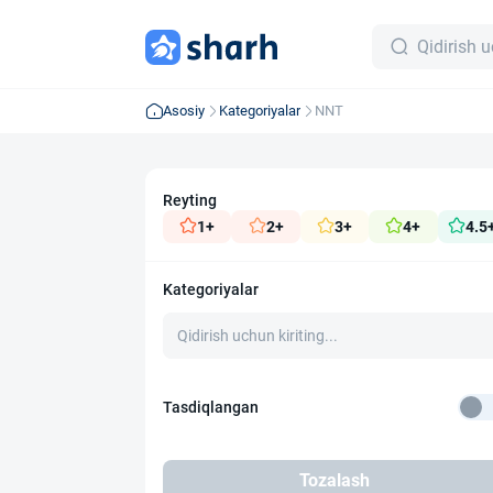
Asosiy
Kategoriyalar
NNT
Reyting
1+
2+
3+
4+
4.5
Kategoriyalar
Tasdiqlangan
Tozalash