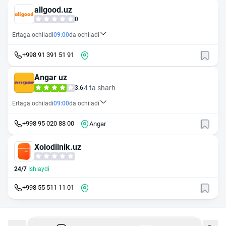
allgood.uz
0
Ertaga ochiladi
09:00
da ochiladi
+998 91 391 51 91
Angar uz
4 ta sharh
3.6
Ertaga ochiladi
09:00
da ochiladi
+998 95 020 88 00
Angar
Xolodilnik.uz
24/7
Ishlaydi
+998 55 511 11 01