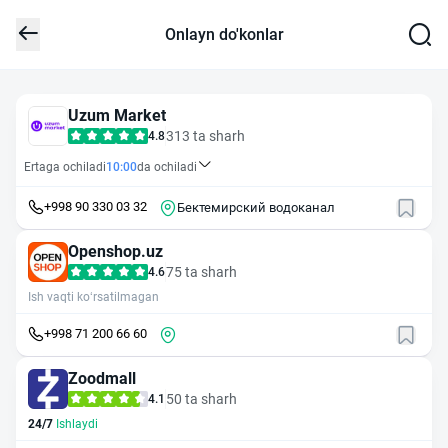
Onlayn do'konlar
Uzum Market
313 ta sharh
4.8
Ertaga ochiladi
10:00
da ochiladi
+998 90 330 03 32
Бектемирский водоканал
Openshop.uz
75 ta sharh
4.6
Ish vaqti ko‘rsatilmagan
+998 71 200 66 60
Zoodmall
50 ta sharh
4.1
24/7
Ishlaydi