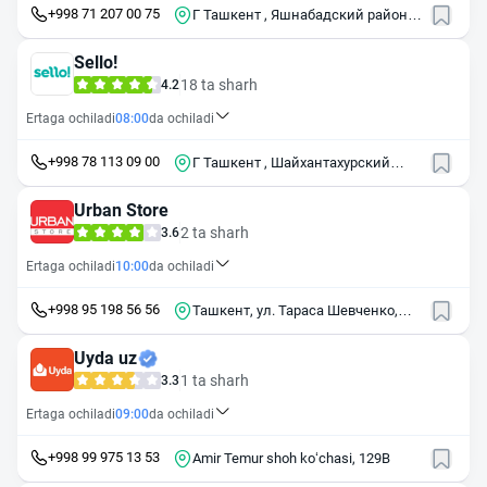
+998 71 207 00 75
Г Ташкент , Яшнабадский район ,
ул Махтумкули , 79
Sello!
18 ta sharh
4.2
Ertaga ochiladi
08:00
da ochiladi
+998 78 113 09 00
Г Ташкент , Шайхантахурский
район , ул Зульфияханум , 12
Urban Store
2 ta sharh
3.6
Ertaga ochiladi
10:00
da ochiladi
+998 95 198 56 56
Ташкент, ул. Тараса Шевченко,
40А
Uyda uz
1 ta sharh
3.3
Ertaga ochiladi
09:00
da ochiladi
+998 99 975 13 53
Amir Temur shoh koʻchasi, 129B