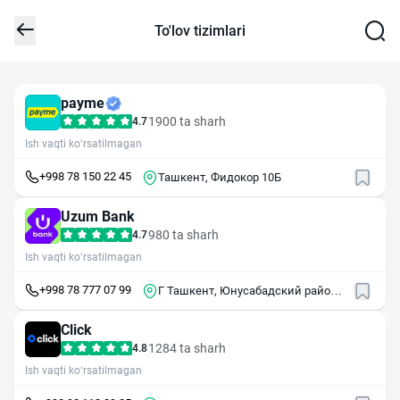
To'lov tizimlari
payme
1900 ta sharh
4.7
Ish vaqti ko‘rsatilmagan
+998 78 150 22 45
Ташкент, Фидокор 10Б
Uzum Bank
980 ta sharh
4.7
Ish vaqti ko‘rsatilmagan
+998 78 777 07 99
Г Ташкент, Юнусабадский район,
ул. Сайилгох, 7 "Б"
Click
1284 ta sharh
4.8
Ish vaqti ko‘rsatilmagan