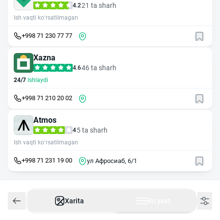
21 ta sharh
4.2
Ish vaqti ko‘rsatilmagan
+998 71 230 77 77
Xazna
46 ta sharh
4.6
24/7
Ishlaydi
+998 71 210 20 02
Atmos
5 ta sharh
4
Ish vaqti ko‘rsatilmagan
+998 71 231 19 00
ул Афросиаб, 6/1
Xarita
Roʻyxat