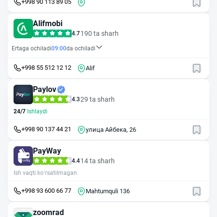
+998 90 113 89 05
Alifmobi
190 ta sharh
4.7
Ertaga ochiladi
09:00
da ochiladi
+998 55 512 12 12
Alif
Paylov
29 ta sharh
4.3
24/7
Ishlaydi
+998 90 137 44 21
улица Айбека, 26
PayWay
14 ta sharh
4.4
Ish vaqti ko‘rsatilmagan
+998 93 600 66 77
Mahtumquli 136
zoomrad