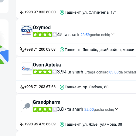
+998 97 833 60 00
Ташкент, ул. Олтинтепа, 171
Oxymed
4
5 ta sharh
23:59
gacha ochiq
+998 71 200 03 03
Ташкент, Яшнободский район, массив
Oson Apteka
3.9
4 ta sharh
Ertaga ochiladi
09:00
da ochilad
+998 71 203 67 66
Ташкент, пр. Лабзак, 63
Grandpharm
3.8
7 ta sharh
22:00
gacha ochiq
+998 95 475 66 39
Ташкент, ул. Яхъё Гулямова, 38