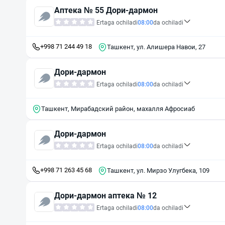
Аптека № 55 Дори-дармон
Ertaga ochiladi
08:00
da ochiladi
+998 71 244 49 18
Ташкент, ул. Алишера Навои, 27
Дори-дармон
Ertaga ochiladi
08:00
da ochiladi
Ташкент, Мирабадский район, махалля Афросиаб
Дори-дармон
Ertaga ochiladi
08:00
da ochiladi
+998 71 263 45 68
Ташкент, ул. Мирзо Улугбека, 109
Дори-дармон аптека № 12
Ertaga ochiladi
08:00
da ochiladi