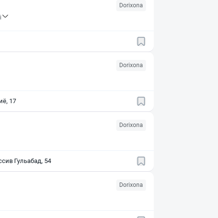
Dorixona
i
Dorixona
иё, 17
Dorixona
сив Гульабад, 54
Dorixona