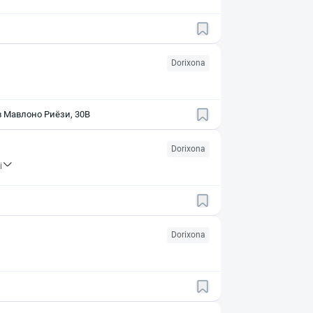
Dorixona
 Мавлоно Риёзи, 30В
Dorixona
i
Dorixona