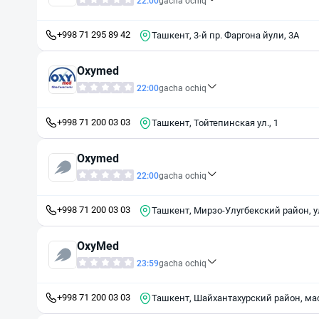
22:00
gacha ochiq
+998 71 295 89 42
Ташкент, 3-й пр. Фаргона йули, 3А
Oxymed
22:00
gacha ochiq
+998 71 200 03 03
Ташкент, Тойтепинская ул., 1
Oxymed
22:00
gacha ochiq
+998 71 200 03 03
Ташкент, Мирзо-Улугбекский район, у
OxyMed
23:59
gacha ochiq
+998 71 200 03 03
Ташкент, Шайхантахурский район, мас