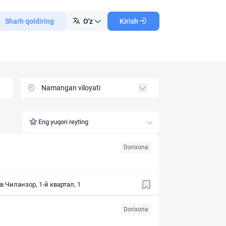
Sharh qoldiring
O'z
Kirish
Eng yuqori reyting
Dorixona
 Чиланзор, 1-й квартал, 1
Dorixona