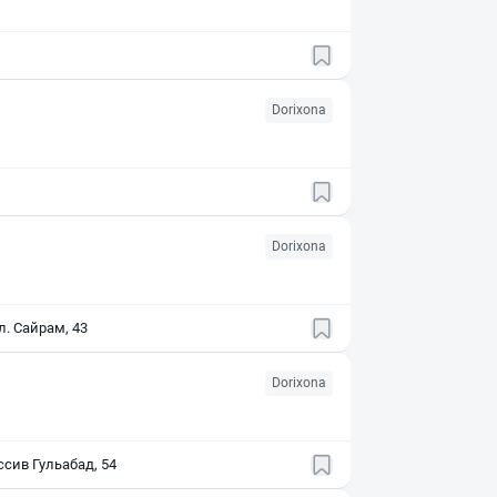
Dorixona
Dorixona
л. Сайрам, 43
Dorixona
сив Гульабад, 54