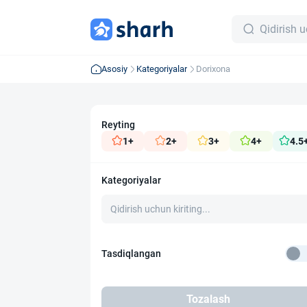
Asosiy
Kategoriyalar
Dorixona
Reyting
1+
2+
3+
4+
4.5
Kategoriyalar
Tasdiqlangan
Tozalash