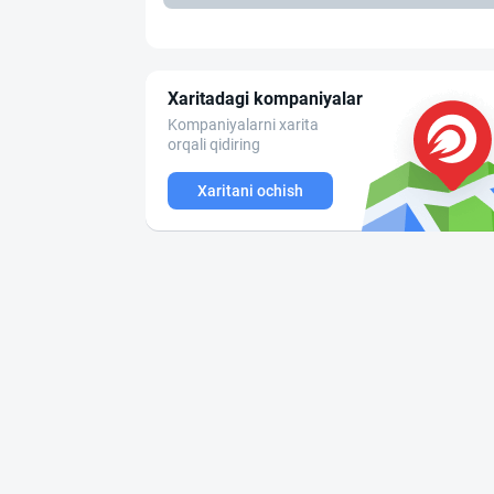
Xaritadagi kompaniyalar
Kompaniyalarni xarita
orqali qidiring
Xaritani ochish