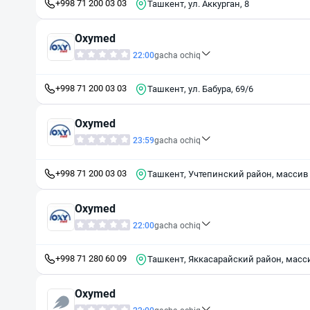
+998 71 200 03 03
Ташкент, ул. Аккурган, 8
Oxymed
22:00
gacha ochiq
+998 71 200 03 03
Ташкент, ул. Бабура, 69/6
Oxymed
23:59
gacha ochiq
+998 71 200 03 03
Ташкент, Учтепинский район, массив 
Oxymed
22:00
gacha ochiq
+998 71 280 60 09
Ташкент, Яккасарайский район, масси
Oxymed