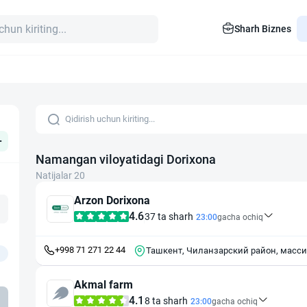
Sharh Biznes
+
Namangan viloyatidagi Dorixona
Natijalar 20
Arzon Dorixona
4.6
37 ta sharh
23:00
gacha ochiq
+998 71 271 22 44
Ташкент, Чиланзарский район, массив
Akmal farm
4.1
8 ta sharh
23:00
gacha ochiq