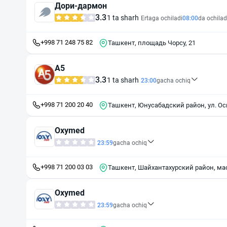
Дори-дармон
3.3
1 ta sharh
Ertaga ochiladi
08:00
da ochilad
+998 71 248 75 82
Ташкент, площадь Чорсу, 21
А5
3.3
1 ta sharh
23:00
gacha ochiq
+998 71 200 20 40
Ташкент, Юнусабадский район, ул. Ос
Oxymed
23:59
gacha ochiq
+998 71 200 03 03
Ташкент, Шайхантахурский район, мас
Oxymed
23:59
gacha ochiq