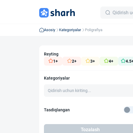
Asosiy
Kategoriyalar
Poligrafiya
Reyting
1+
2+
3+
4+
4.5
Kategoriyalar
Tasdiqlangan
Tozalash