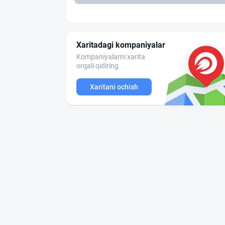
Xaritadagi kompaniyalar
Kompaniyalarni xarita
orqali qidiring
Xaritani ochish