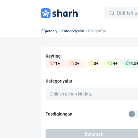
Asosiy
Kategoriyalar
Poligrafiya
Reyting
1+
2+
3+
4+
4.5
Kategoriyalar
Tasdiqlangan
Tozalash