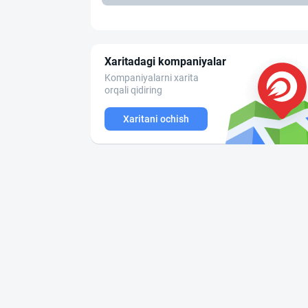
Xaritadagi kompaniyalar
Kompaniyalarni xarita
orqali qidiring
Xaritani ochish