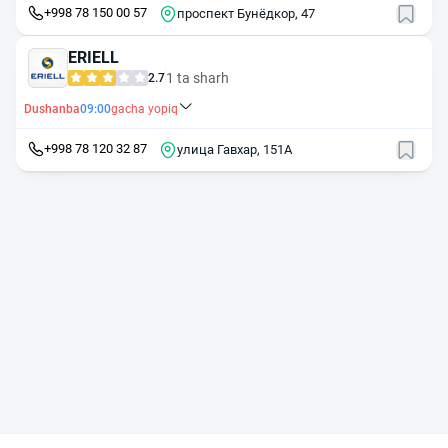
+998 78 150 00 57
проспект Бунёдкор, 47
ERIELL
1 ta sharh
2.7
Dushanba
09:00
gacha yopiq
+998 78 120 32 87
улица Гавхар, 151А