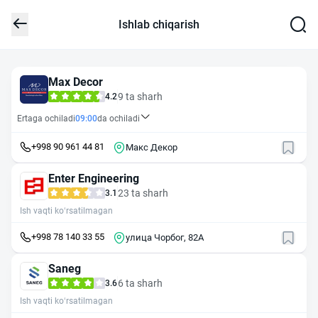
Ishlab chiqarish
Max Decor
9 ta sharh
4.2
Ertaga ochiladi
09:00
da ochiladi
+998 90 961 44 81
Макс Декор
Enter Engineering
23 ta sharh
3.1
Ish vaqti ko‘rsatilmagan
+998 78 140 33 55
улица Чорбог, 82A
Saneg
6 ta sharh
3.6
Ish vaqti ko‘rsatilmagan