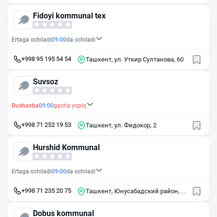
Fidoyi kommunal tex
Ertaga ochiladi
09:00
da ochiladi
+998 95 195 54 54
Ташкент, ул. Уткир Султанова, 60
Suvsoz
Dushanba
09:00
gacha yopiq
+998 71 252 19 53
Ташкент, ул. Фидокор, 2
Hurshid Kommunal
Ertaga ochiladi
09:00
da ochiladi
+998 71 235 20 75
Ташкент, Юнусабадский район,
массив Киёт, 36
Dobus kommunal