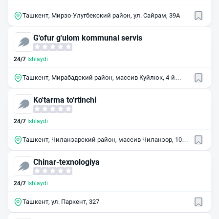
Ташкент, Мирзо-Улугбекский район, ул. Сайрам, 39А
G'ofur g'ulom kommunal servis
24/7
Ishlaydi
Ташкент, Мирабадский район, массив Куйлюк, 4-й
квартал, 6
Ko'tarma to'rtinchi
24/7
Ishlaydi
Ташкент, Чиланзарский район, массив Чиланзор, 10-й
квартал, 16
Chinar-texnologiya
24/7
Ishlaydi
Ташкент, ул. Паркент, 327