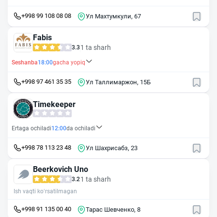
+998 99 108 08 08
Ул Махтумкули, 67
Fabis
1 ta sharh
3.3
Seshanba
18:00
gacha yopiq
+998 97 461 35 35
Ул Таллимаржон, 15Б
Timekeeper
Ertaga ochiladi
12:00
da ochiladi
+998 78 113 23 48
Ул Шахрисабз, 23
Beerkovich Uno
1 ta sharh
3.2
Ish vaqti ko‘rsatilmagan
+998 91 135 00 40
Тарас Шевченко, 8