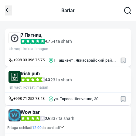
Barlar
7 Пятниц
54 ta sharh
4.7
Ish vaqti ko‘rsatilmagan
+998 93 396 75 75
Г Ташкент , Яккасарайский район
, 3-й пр . Ниезбек Йули , 4
Irish pub
23 ta sharh
4.3
Ish vaqti ko‘rsatilmagan
+998 71 252 78 43
ул. Тараса Шевченко, 30
Wow bar
337 ta sharh
3.6
Ertaga ochiladi
12:00
da ochiladi