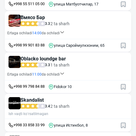
+998 55 511 05 00
улица Матбуотчилар, 17
Вмясо Бар
2 ta sharh
3.3
Ertaga ochiladi
14:00
da ochiladi
+998 99 901 83 88
улица Сароймулкхоним, 65
Oblacko loundge bar
1 ta sharh
3.3
Ertaga ochiladi
11:00
da ochiladi
+998 99 798 84 88
Fidokor 10
Skandalist
2 ta sharh
3.4
Ish vaqti ko‘rsatilmagan
+998 33 858 33 99
улица Истикбол, 8