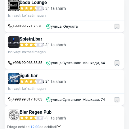
Dado Lounge
1 ta sharh
3.3
Ish vaqti ko‘rsatilmagan
+998 99 771 75 70
улица Юнусота
Spletni.bar
1 ta sharh
3.3
Ish vaqti ko‘rsatilmagan
+998 90 063 88 88
улица Султанали Машхади, 64
jiguli.bar
1 ta sharh
3.3
Ish vaqti ko‘rsatilmagan
+998 99 817 10 03
улица Султанали Машхади, 74
Bier Regen Pub
1 ta sharh
3.3
Ertaga ochiladi
12:00
da ochiladi