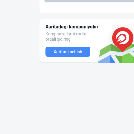
Xaritadagi kompaniyalar
Kompaniyalarni xarita
orqali qidiring
Xaritani ochish