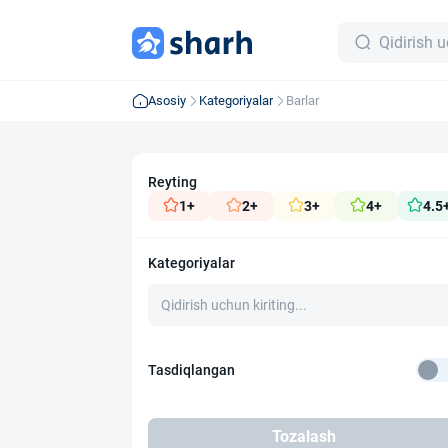
Asosiy
Kategoriyalar
Barlar
Reyting
1+
2+
3+
4+
4.5
Kategoriyalar
Tasdiqlangan
Tozalash