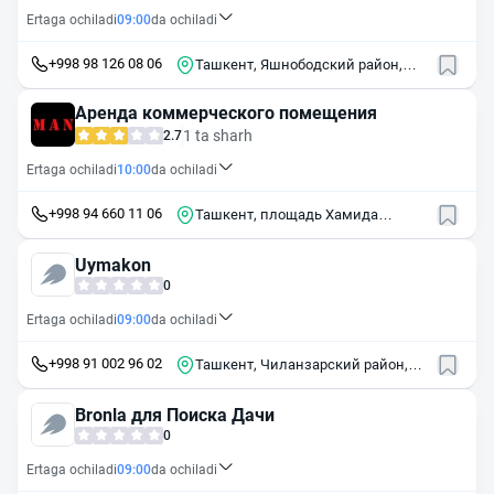
Ertaga ochiladi
09:00
da ochiladi
+998 98 126 08 06
Ташкент, Яшнободский район,
массив Городок Авиастроителей,
2-й квартал, 41
Аренда коммерческого помещения
1 ta sharh
2.7
Ertaga ochiladi
10:00
da ochiladi
+998 94 660 11 06
Ташкент, площадь Хамида
Алимджана, 13А
Uymakon
0
Ertaga ochiladi
09:00
da ochiladi
+998 91 002 96 02
Ташкент, Чиланзарский район,
массив Чиланзор, 10-й квартал
массива Чиланзар, 1
Bronla для Поиска Дачи
0
Ertaga ochiladi
09:00
da ochiladi