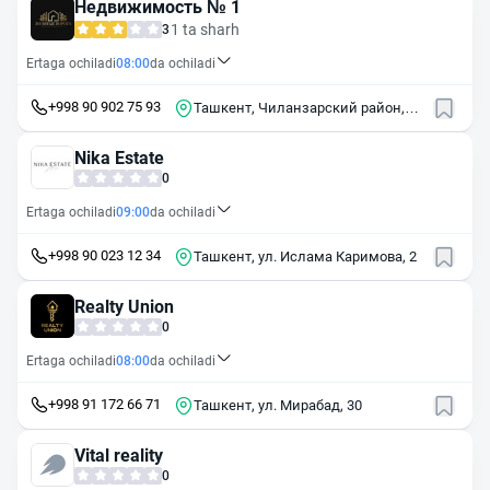
Недвижимость № 1
1 ta sharh
3
Ertaga ochiladi
08:00
da ochiladi
+998 90 902 75 93
Ташкент, Чиланзарский район,
массив Чиланзор, 9-й квартал, 12
Nika Estate
0
Ertaga ochiladi
09:00
da ochiladi
+998 90 023 12 34
Ташкент, ул. Ислама Каримова, 2
Realty Union
0
Ertaga ochiladi
08:00
da ochiladi
+998 91 172 66 71
Ташкент, ул. Мирабад, 30
Vital reality
0