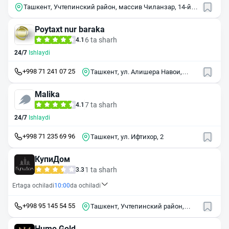
Ташкент, Учтепинский район, массив Чиланзар, 14-й
квартал, 4
Poytaxt nur baraka
6 ta sharh
4.1
24/7
Ishlaydi
+998 71 241 07 25
Ташкент, ул. Алишера Навои,
7/507
Malika
7 ta sharh
4.1
24/7
Ishlaydi
+998 71 235 69 96
Ташкент, ул. Ифтихор, 2
КупиДом
1 ta sharh
3.3
Ertaga ochiladi
10:00
da ochiladi
+998 95 145 54 55
Ташкент, Учтепинский район,
массив Чиланзар, 11-й квартал,
37
Humo Gold