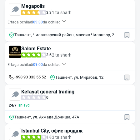
Megapolis
1 ta sharh
3.3
Ertaga ochiladi
09:30
da ochiladi
Ташкент, Чиланзарский район, массив Чиланзор, 2-й
квартал, 3
Salom Estate
2 ta sharh
3.6
Ertaga ochiladi
09:00
da ochiladi
+998 90 333 55 52
Ташкент, ул. Мирабад, 12
Kefayat general trading
0
24/7
Ishlaydi
Ташкент, ул. Ахмада Дониша, 47А
Istanbul City, офис продаж
3 ta sharh
3.8