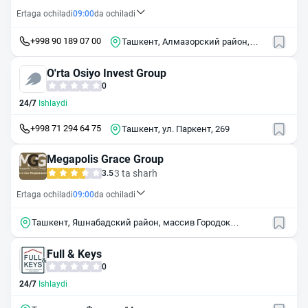
Ertaga ochiladi
09:00
da ochiladi
+998 90 189 07 00
Ташкент, Алмазорский район,
массив Себзар, 39
O'rta Osiyo Invest Group
0
24/7
Ishlaydi
+998 71 294 64 75
Ташкент, ул. Паркент, 269
Megapolis Grace Group
3 ta sharh
3.5
Ertaga ochiladi
09:00
da ochiladi
Ташкент, Яшнабадский район, массив Городок
Авиастроителей, 115/7
Full & Keys
0
24/7
Ishlaydi