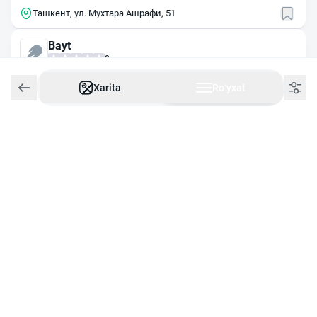
Ташкент, ул. Мухтара Ашрафи, 51
Bayt
0
Ertaga ochiladi
10:00
da ochiladi
Xarita
Roʻyxat
+998 99 178 32 33
Ташкент, Чиланзарский район,
массив Чиланзор, 5-й квартал, 46
Aam finansial management
0
24/7
Ishlaydi
Ташкент, просп. Амира Темура, 107Б
ATECA HOLDING
2 ta sharh
3.6
24/7
Ishlaydi
+998 90 003 77 99
Ташкент, Юнусабадский район,
массив Минор, 111