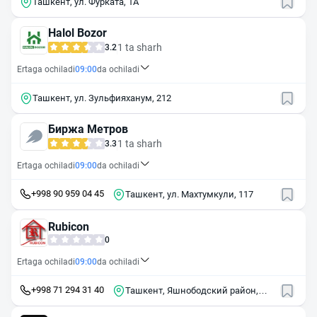
Ташкент, ул. Фурката, 1A
Halol Bozor
1 ta sharh
3.2
Ertaga ochiladi
09:00
da ochiladi
Ташкент, ул. Зульфияханум, 212
Биржа Метров
1 ta sharh
3.3
Ertaga ochiladi
09:00
da ochiladi
+998 90 959 04 45
Ташкент, ул. Махтумкули, 117
Rubicon
0
Ertaga ochiladi
09:00
da ochiladi
+998 71 294 31 40
Ташкент, Яшнободский район,
массив Городок Авиастроителей,
3-й квартал, 48