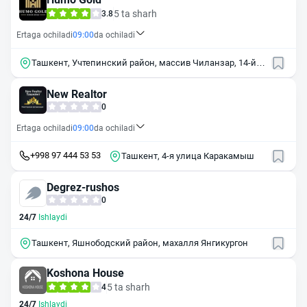
5 ta sharh
3.8
Ertaga ochiladi
09:00
da ochiladi
Ташкент, Учтепинский район, массив Чиланзар, 14-й
квартал, 3
New Realtor
0
Ertaga ochiladi
09:00
da ochiladi
+998 97 444 53 53
Ташкент, 4-я улица Каракамыш
Degrez-rushos
0
24/7
Ishlaydi
Ташкент, Яшнободский район, махалля Янгикургон
Koshona House
5 ta sharh
4
24/7
Ishlaydi