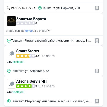
+998 99 891 39 36
Ташкент, ул. Паркент, 263
Золотые Ворота
0
Ertaga ochiladi
09:00
da ochiladi
Ташкент, Чиланзарский район, массив Чиланзор, 3-й
квартал, 45
Smart Stores
3 ta sharh
3.5
24/7
Ishlaydi
Ташкент, ул. Афросиаб, 4А
Afsona Servis ЧП
3 ta sharh
3.8
24/7
Ishlaydi
Ташкент, Юнусабадский район, массив Юнусабад, 4-й
квартал, 28А