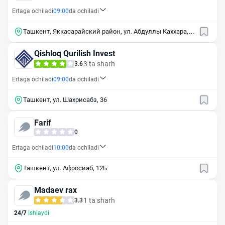
Ertaga ochiladi
09:00
da ochiladi
Ташкент, Яккасарайский район, ул. Абдуллы Каххара,
49/1
Qishloq Qurilish Invest
3 ta sharh
3.6
Ertaga ochiladi
09:00
da ochiladi
Ташкент, ул. Шахрисабз, 36
Farif
0
Ertaga ochiladi
10:00
da ochiladi
Ташкент, ул. Афросиаб, 12Б
Madaev rax
1 ta sharh
3.3
24/7
Ishlaydi