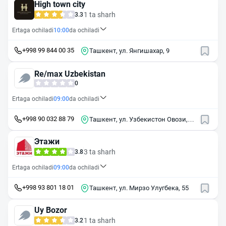
High town city
1 ta sharh
3.3
Ertaga ochiladi
10:00
da ochiladi
+998 99 844 00 35
Ташкент, ул. Янгишахар, 9
Re/max Uzbekistan
0
Ertaga ochiladi
09:00
da ochiladi
+998 90 032 88 79
Ташкент, ул. Узбекистон Овози,
21
Этажи
3 ta sharh
3.8
Ertaga ochiladi
09:00
da ochiladi
+998 93 801 18 01
Ташкент, ул. Мирзо Улугбека, 55
Uy Bozor
1 ta sharh
3.2