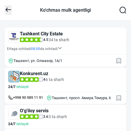
Ko'chmas mulk agentligi
Tashkent City Estate
34 ta sharh
4.5
Ertaga ochiladi
08:00
da ochiladi
Ташкент, ул. Олмазор, 1А/1
Konkurent.uz
6 ta sharh
4
24/7
Ishlaydi
+998 90 989 11 91
Ташкент, просп. Амира Темура, 6
O'g'iloy servis
3 ta sharh
3.6
24/7
Ishlaydi