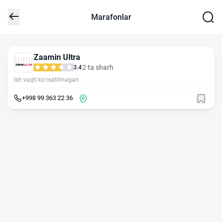
Marafonlar
Zaamin Ultra
2 ta sharh
3.4
Ish vaqti ko‘rsatilmagan
+998 99 363 22 36