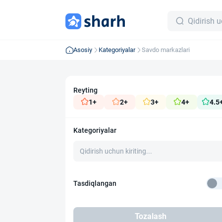
Asosiy
Kategoriyalar
Savdo markazlari
Reyting
1+
2+
3+
4+
4.5
Kategoriyalar
Tasdiqlangan
Tozalash