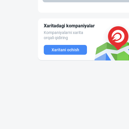
Xaritadagi kompaniyalar
Kompaniyalarni xarita
orqali qidiring
Xaritani ochish