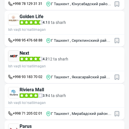
+998 78 129 31 31
Г Ташкент , Юнусабадский район ,
11-квартал , 2Б
Golden Life
8 ta sharh
4.1
Ish vaqti ko‘rsatilmagan
+998 95 476 68 88
Г Ташкент , Сергилинскикй район
, ул Мехригиё , 14
Next
12 ta sharh
4.2
Ish vaqti ko‘rsatilmagan
+998 93 183 70 02
Г Ташкент , Яккасарайский район
, ул Бабура , 6
Riviera Mall
4 ta sharh
3.9
Ish vaqti ko‘rsatilmagan
+998 71 205 02 01
Г Ташкент , Мирабадский район ,
ул Нодиры
Parus