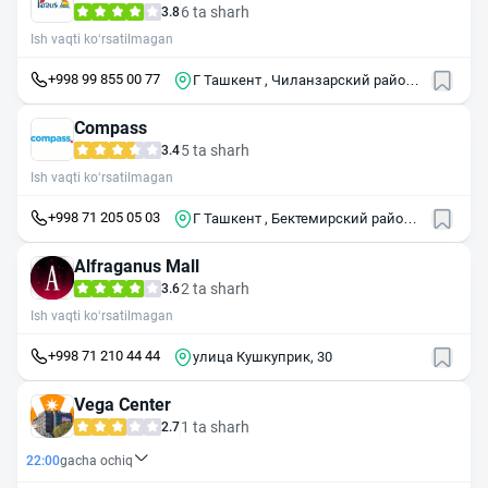
6 ta sharh
3.8
Ish vaqti ko‘rsatilmagan
+998 99 855 00 77
Г Ташкент , Чиланзарский район ,
ул Катартал , 60
Compass
5 ta sharh
3.4
Ish vaqti ko‘rsatilmagan
+998 71 205 05 03
Г Ташкент , Бектемирский район ,
Ташкентская кольцевая
автомобтльная дорога , 17
Alfraganus Mall
2 ta sharh
3.6
Ish vaqti ko‘rsatilmagan
+998 71 210 44 44
улица Кушкуприк, 30
Vega Center
1 ta sharh
2.7
22:00
gacha ochiq