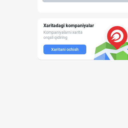
Xaritadagi kompaniyalar
Kompaniyalarni xarita
orqali qidiring
Xaritani ochish