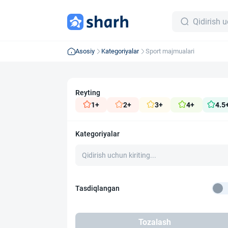
Asosiy
Kategoriyalar
Sport majmualari
Reyting
1+
2+
3+
4+
4.5
Kategoriyalar
Tasdiqlangan
Tozalash