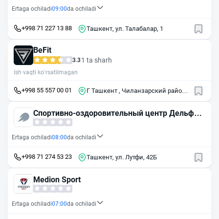
Ertaga ochiladi
09:00
da ochiladi
+998 71 227 13 88
Ташкент, ул. Талабалар, 1
BeFit
1 ta sharh
3.3
Ish vaqti ko‘rsatilmagan
+998 55 557 00 01
Г Ташкент , Чиланзарский район ,
ул Бешягач , 10 Б
Спортивно-оздоровительный центр Дельфин
-Беш
Ertaga ochiladi
08:00
da ochiladi
+998 71 274 53 23
Ташкент, ул. Лутфи, 42Б
Medion Sport
Ertaga ochiladi
07:00
da ochiladi