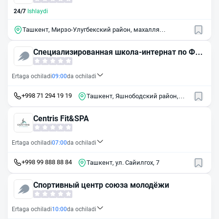
24/7
Ishlaydi
Ташкент, Мирзо-Улугбекский район, махалля
Алпомиш
Специализированная школа-интернат по Фут
болу
Ertaga ochiladi
09:00
da ochiladi
+998 71 294 19 19
Ташкент, Яшнободский район,
массив Городок Авиастроителей,
1-й квартал, 82А
Centris Fit&SPA
Ertaga ochiladi
07:00
da ochiladi
+998 99 888 88 84
Ташкент, ул. Сайилгох, 7
Спортивный центр союза молодёжи
Ertaga ochiladi
10:00
da ochiladi