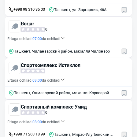
+998 98 310 35 00
Ташкент, ул. Заргарлик, 46А
Borjar
0
Ertaga ochiladi
07:00
da ochiladi
Ташкент, Чиланзарский район, махалля Чилонзор
Спорткомплекс Истиклол
Ertaga ochiladi
09:00
da ochiladi
Ташкент, Олмазорский район, махалля Корасарой
Спортивный комплекс Умид
0
Ertaga ochiladi
08:00
da ochiladi
+998 71 263 18 99
Ташкент, Мирзо-Улугбекский