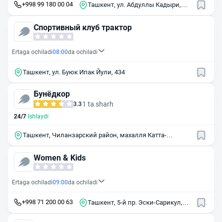
+998 99 180 00 04
Ташкент, ул. Абдуллы Кадыри,
39/1
Спортивный клуб трактор
Ertaga ochiladi
08:00
da ochiladi
Ташкент, ул. Буюк Ипак Йули, 434
Бунёдкор
1 ta sharh
3.3
24/7
Ishlaydi
Ташкент, Чиланзарский район, махалля Катта-
Козыробод
Women & Kids
Ertaga ochiladi
09:00
da ochiladi
+998 71 200 00 63
Ташкент, 5-й пр. Эски-Сарикул,
9/1