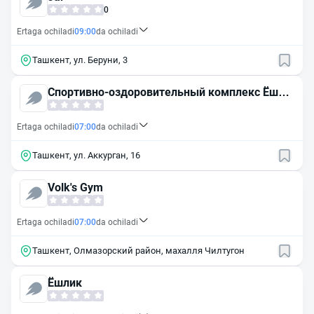
0
Ertaga ochiladi
09:00
da ochiladi
Ташкент, ул. Беруни, 3
Спортивно-оздоровительный комплекс Ёшли
к
Ertaga ochiladi
07:00
da ochiladi
Ташкент, ул. Аккурган, 16
Volk's Gym
Ertaga ochiladi
07:00
da ochiladi
Ташкент, Олмазорский район, махалля Чилтугон
Ёшлик