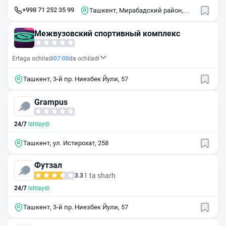
+998 71 252 35 99
Ташкент, Мирабадский район,
махалля Шароф Рашидов
Межвузовский спортивный комплекс
Ertaga ochiladi
07:00
da ochiladi
Ташкент, 3-й пр. Ниезбек Йули, 57
Grampus
24/7
Ishlaydi
Ташкент, ул. Истирохат, 258
Футзал
1 ta sharh
3.3
24/7
Ishlaydi
Ташкент, 3-й пр. Ниезбек Йули, 57