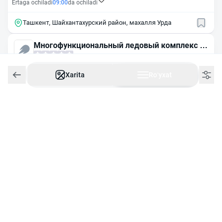
Ertaga ochiladi
09:00
da ochiladi
Ташкент, Шайхантахурский район, махалля Урда
Многофункциональный ледовый комплекс H
umo Arena
24/7
Ishlaydi
Xarita
Roʻyxat
+998 71 203 66 45
Ташкент, Шайхантахурский
район, махалля Урда
Форум юниор спорт
24/7
Ishlaydi
+998 71 252 35 99
Ташкент, Ташкент г., Яккачинар
улица, 9
Bunyodkor
0
Ish vaqti ko‘rsatilmagan
Chilonzor