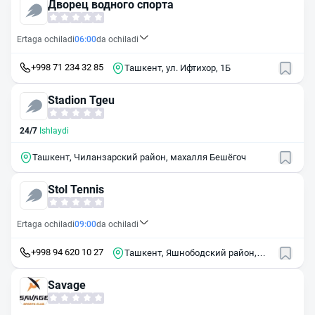
Дворец водного спорта
Ertaga ochiladi
06:00
da ochiladi
+998 71 234 32 85
Ташкент, ул. Ифтихор, 1Б
Stadion Tgeu
24/7
Ishlaydi
Ташкент, Чиланзарский район, махалля Бешёгоч
Stol Tennis
Ertaga ochiladi
09:00
da ochiladi
+998 94 620 10 27
Ташкент, Яшнободский район,
массив Оханграбо
Savage