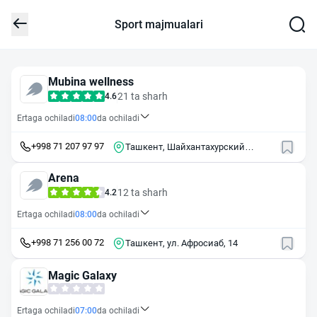
Sport majmualari
Mubina wellness
21 ta sharh
4.6
Ertaga ochiladi
08:00
da ochiladi
+998 71 207 97 97
Ташкент, Шайхантахурский
район, махалля Сархумдон
Arena
12 ta sharh
4.2
Ertaga ochiladi
08:00
da ochiladi
+998 71 256 00 72
Ташкент, ул. Афросиаб, 14
Magic Galaxy
Ertaga ochiladi
07:00
da ochiladi