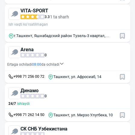
район, массив Ялангач, 82А
VITA-SPORT
1 ta sharh
3.3
Ish vaqti ko‘rsatilmagan
г.Ташкент, Яшнабадский район Тузель-3 квартал,
школа 282 и Аэвиасозлар-4 квартал, школа204.
Arena
0
Ertaga ochiladi
08:00
da ochiladi
+998 71 256 00 72
Ташкент, ул. Афросиаб, 14
Динамо
0
24/7
Ishlaydi
+998 71 262 14 50
Ташкент, ул. Мирзо Улугбека, 10
СК СНБ Узбекистана