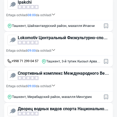
Ipakchi
Ertaga ochiladi
08:00
da ochiladi
Ташкент, Шайхантахурский район, махалля Ипакчи
Lokomotiv Центральный Физкультурно-спорт
ивный клуб
Ertaga ochiladi
09:00
da ochiladi
+998 71 299 04 57
Ташкент, 3-й тупик Кызыл Арват,
28
Спортивный комплекс Международного Вест
минстерского университета в Ташкенте
Ertaga ochiladi
09:00
da ochiladi
Ташкент, Мирабадский район, махалля Мингурик
Дворец водных видов спорта Национального
университета Узбекистана