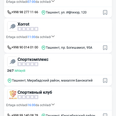
Ertaga ochiladi
07:00
da ochiladi
+998 98 277 11 66
Ташкент, ул. Ифтихор, 120
Xorrot
Ertaga ochiladi
11:00
da ochiladi
+998 90 014 01 00
Ташкент, пр. Богишамол, 95А
Спорткомплекс
24/7
Ishlaydi
Ташкент, Мирабадский район, махалля Банокатий
Спортивный клуб
Ertaga ochiladi
16:00
da ochiladi
+998 99 140 08 78
Ташкент, Юнусабадский район,