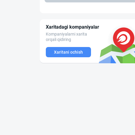
Xaritadagi kompaniyalar
Kompaniyalarni xarita
orqali qidiring
Xaritani ochish