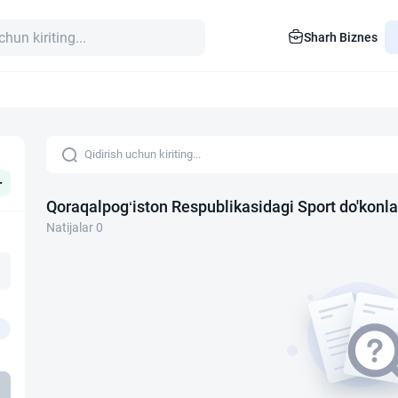
Sharh Biznes
+
Qoraqalpog‘iston Respublikasidagi Sport do'konla
Natijalar 0