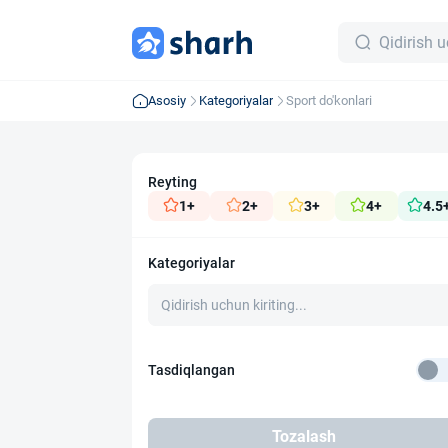
Asosiy
Kategoriyalar
Sport do'konlari
Reyting
1+
2+
3+
4+
4.5
Kategoriyalar
Tasdiqlangan
Tozalash